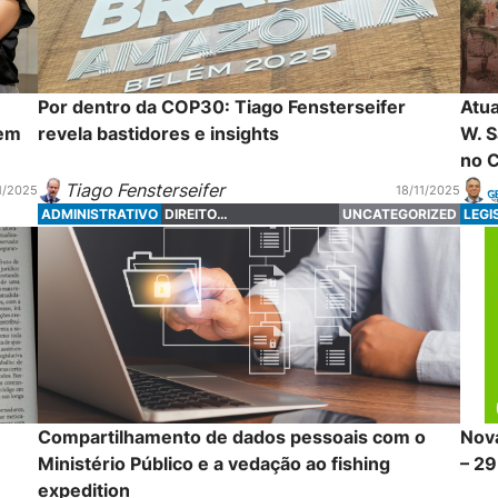
Por dentro da COP30: Tiago Fensterseifer
Atua
 em
revela bastidores e insights
W. S
no 
Tiago Fensterseifer
1/2025
18/11/2025
ADMINISTRATIVO
DIREITO
UNCATEGORIZED
LEGI
ADMINISTRATIVO
Compartilhamento de dados pessoais com o
Nova
Ministério Público e a vedação ao fishing
– 2
expedition