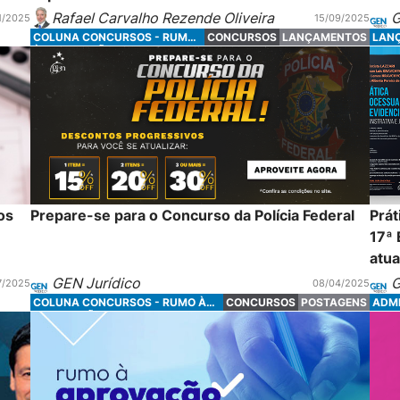
Rafael Carvalho Rezende Oliveira
G
1/2025
15/09/2025
COLUNA CONCURSOS - RUMO
CONCURSOS
LANÇAMENTOS
LAN
À APROVAÇÃO
os
Prepare-se para o Concurso da Polícia Federal
Prát
17ª 
atua
GEN Jurídico
G
7/2025
08/04/2025
COLUNA CONCURSOS - RUMO À
CONCURSOS
POSTAGENS
ADMI
APROVAÇÃO