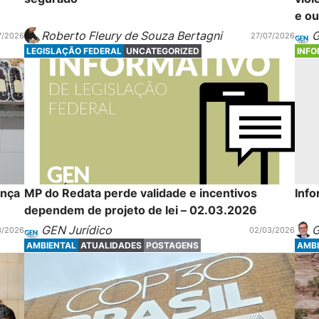
e ou
Roberto Fleury de Souza Bertagni
G
7/2026
27/07/2026
LEGISLAÇÃO FEDERAL
UNCATEGORIZED
INFO
FUN
ença
MP do Redata perde validade e incentivos
Info
dependem de projeto de lei – 02.03.2026
GEN Jurídico
G
3/2026
02/03/2026
AMBIENTAL
ATUALIDADES
POSTAGENS
AMB