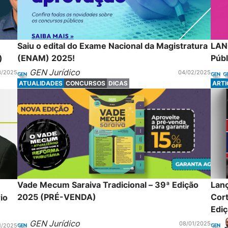
Saiu o edital do Exame Nacional da Magistratura
LAN
)
(ENAM) 2025!
Públ
GEN Jurídico
3/2025
04/02/2025
ATUALIDADES
CONCURSOS
DICAS
ART
Vade Mecum Saraiva Tradicional – 39ª Edição
Lan
2025 (PRÉ-VENDA)
Cort
io
Edi
GEN Jurídico
08/01/2025
1/2025