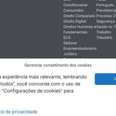
Constitucional
Português J
Consumidor
Previdenciá
Direito Comparado
Processo Ci
Direito Digital
Segurança 
Direitos Humanos e
Saúde no T
Fundamentais
Trabalho
ECA
Tributário
Eleitoral
Empreendedorismo
Jurídico
Empresarial
Ética
Gerenciar consetimento dos cookies
Filosofia do Direito
Financeiro e
 experiência mais relevante, lembrando
P
Econômico
ir todos”, você concorda com o uso de
História do Direito
 "Configurações de cookies" para
Imobiliário
ica de privacidade