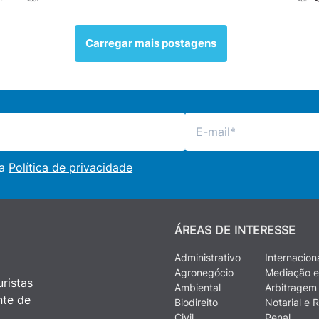
Carregar mais postagens
 a
Política de privacidade
ÁREAS DE INTERESSE
Administrativo
Internacion
Agronegócio
Mediação e
ristas
Ambiental
Arbitragem
nte de
Biodireito
Notarial e R
Civil
Penal