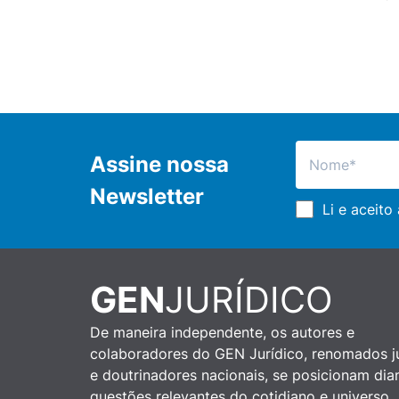
Assine nossa
Newsletter
Li e aceito
GEN
JURÍDICO
De maneira independente, os autores e
colaboradores do GEN Jurídico, renomados ju
e doutrinadores nacionais, se posicionam dia
questões relevantes do cotidiano e universo