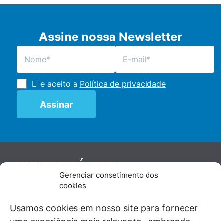
Assine nossa Newsletter
Li e aceito a
Política de privacidade
JURÍDICO
GEN
Gerenciar consetimento dos
De maneira independente, os autores e
cookies
colaboradores do GEN Jurídico, renomados
juristas e doutrinadores nacionais, se posicionam
Usamos cookies em nosso site para fornecer
diante de questões relevantes do cotidiano e