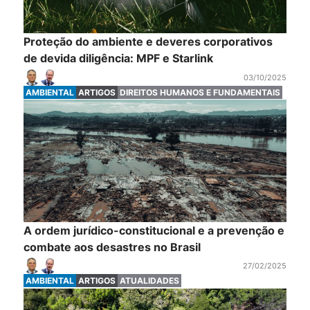
Proteção do ambiente e deveres corporativos
de devida diligência: MPF e Starlink
03/10/2025
AMBIENTAL
ARTIGOS
DIREITOS HUMANOS E FUNDAMENTAIS
A ordem jurídico-constitucional e a prevenção e
combate aos desastres no Brasil
27/02/2025
AMBIENTAL
ARTIGOS
ATUALIDADES