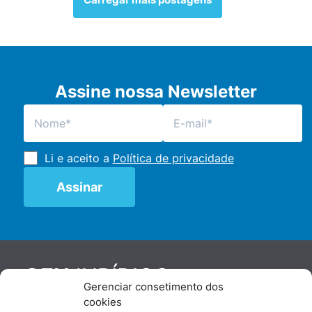
Assine nossa Newsletter
Li e aceito a
Política de privacidade
JURÍDICO
GEN
Gerenciar consetimento dos
De maneira independente, os autores e
cookies