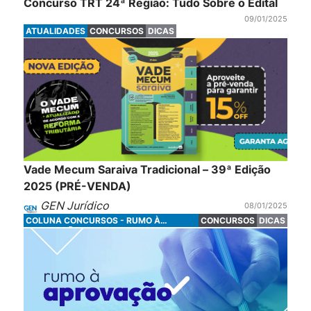
Concurso TRT 24ª Região: Tudo Sobre o Edital
09/01/2025
ATUALIDADES
CONCURSOS
DICAS
Vade Mecum Saraiva Tradicional – 39ª Edição
2025 (PRÉ-VENDA)
GEN Jurídico
08/01/2025
COLUNA CONCURSOS - RUMO À
CONCURSOS
DICAS
APROVAÇÃO