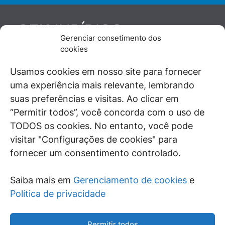
JURÍDICO
GEN
Gerenciar consetimento dos
De maneira independente, os autores e
cookies
colaboradores do GEN Jurídico, renomados
juristas e doutrinadores nacionais, se posicionam
Usamos cookies em nosso site para fornecer
diante de questões relevantes do cotidiano e
uma experiência mais relevante, lembrando
universo jurídico.
suas preferências e visitas. Ao clicar em
“Permitir todos”, você concorda com o uso de
TODOS os cookies. No entanto, você pode
visitar "Configurações de cookies" para
ÁREAS DE INTERESSE
fornecer um consentimento controlado.
SAIBA MAIS
Saiba mais em
Gerenciamento de cookies
e
SIGA
Política de privacidade
Permitir todos