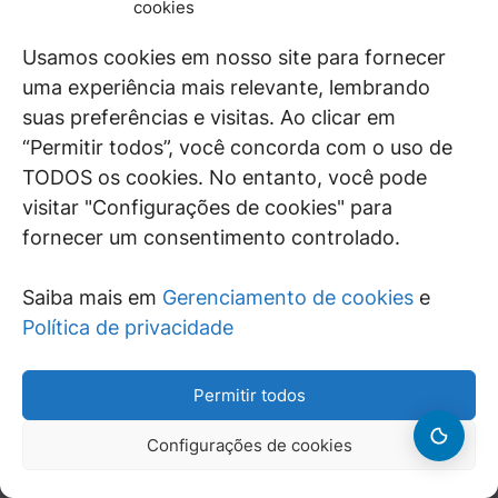
cookies
JURÍDICO
GEN
Usamos cookies em nosso site para fornecer
uma experiência mais relevante, lembrando
De maneira independente, os autores e
suas preferências e visitas. Ao clicar em
colaboradores do GEN Jurídico, renomados
“Permitir todos”, você concorda com o uso de
juristas e doutrinadores nacionais, se posicionam
TODOS os cookies. No entanto, você pode
diante de questões relevantes do cotidiano e
universo jurídico.
visitar "Configurações de cookies" para
fornecer um consentimento controlado.
Saiba mais em
Gerenciamento de cookies
e
ÁREAS DE INTERESSE
Política de privacidade
SAIBA MAIS
Permitir todos
SIGA
Configurações de cookies