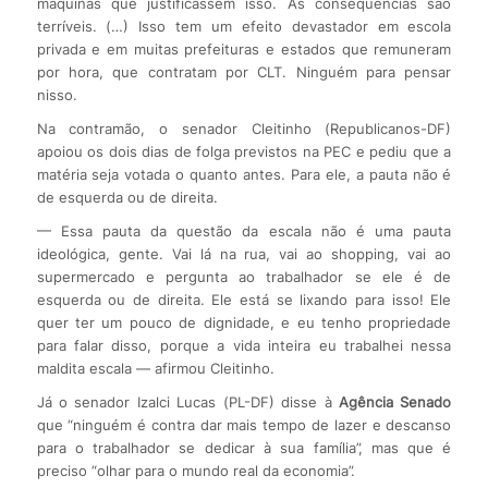
máquinas que justificassem isso. As consequências são
terríveis. (…) Isso tem um efeito devastador em escola
privada e em muitas prefeituras e estados que remuneram
por hora, que contratam por CLT. Ninguém para pensar
nisso.
Na contramão, o senador Cleitinho (Republicanos-DF)
apoiou os dois dias de folga previstos na PEC e pediu que a
matéria seja votada o quanto antes. Para ele, a pauta não é
de esquerda ou de direita.
— Essa pauta da questão da escala não é uma pauta
ideológica, gente. Vai lá na rua, vai ao shopping, vai ao
supermercado e pergunta ao trabalhador se ele é de
esquerda ou de direita. Ele está se lixando para isso! Ele
quer ter um pouco de dignidade, e eu tenho propriedade
para falar disso, porque a vida inteira eu trabalhei nessa
maldita escala — afirmou Cleitinho.
Já o senador Izalci Lucas (PL-DF) disse à
Agência Senado
que “ninguém é contra dar mais tempo de lazer e descanso
para o trabalhador se dedicar à sua família”, mas que é
preciso “olhar para o mundo real da economia”.