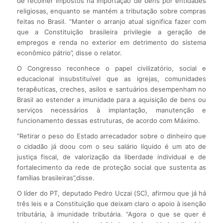
de recolher impostos na importação de bens por entidades
religiosas, enquanto se mantém a tributação sobre compras
feitas no Brasil. “Manter o arranjo atual significa fazer com
que a Constituição brasileira privilegie a geração de
empregos e renda no exterior em detrimento do sistema
econômico pátrio”, disse o relator.
O Congresso reconhece o papel civilizatório, social e
educacional insubstituível que as igrejas, comunidades
terapêuticas, creches, asilos e santuários desempenham no
Brasil ao estender a imunidade para a aquisição de bens ou
serviços necessários à implantação, manutenção e
funcionamento dessas estruturas, de acordo com Máximo.
“Retirar o peso do Estado arrecadador sobre o dinheiro que
o cidadão já doou com o seu salário líquido é um ato de
justiça fiscal, de valorização da liberdade individual e de
fortalecimento da rede de proteção social que sustenta as
famílias brasileiras”,disse.
O líder do PT, deputado Pedro Uczai (SC), afirmou que já há
três leis e a Constituição que deixam claro o apoio à isenção
tributária, à imunidade tributária. “Agora o que se quer é