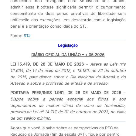
condicional não revogado. Para Sebastião Reis Júnior,
admitir essa hipótese significaria permitir o cumprimento
concomitante de duas penas privativas de liberdade sem
unificação das execuções, em desacordo com a legislação
penal e a orientação consolidada do STJ.
Fonte:
STJ
Legislação
DIÁRIO OFICIAL DA UNIÃO – x.05.2026
LEI 15.419, DE 28 DE MAIO DE 2026
–
Altera as Leis nºs
12.634, de 14 de maio de 2012, e 13.180, de 22 de outubro
de 2015, para dispor sobre o Dia Nacional da Artesã e do
Artesão e sobre a profissão de artesã e de artesão.
PORTARIA PRES/INSS 1.961, DE 28 DE MAIO DE 2026
–
Dispõe sobre a pensão especial aos filhos e aos
dependentes de mulher vítima de crime de feminicídio,
prevista na Lei nº 14.717, de 31 de outubro de 2023, no valor
de um salário mínimo.
Agora que você já sabe sobre as perspectivas da PEC da
Redução da Jornada (fim da escala 6×1), fique por dentro