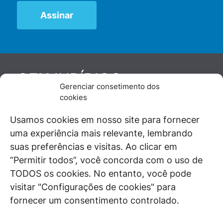
JURÍDICO
GEN
Gerenciar consetimento dos
De maneira independente, os autores e
cookies
colaboradores do GEN Jurídico, renomados
juristas e doutrinadores nacionais, se posicionam
Usamos cookies em nosso site para fornecer
diante de questões relevantes do cotidiano e
uma experiência mais relevante, lembrando
universo jurídico.
suas preferências e visitas. Ao clicar em
“Permitir todos”, você concorda com o uso de
TODOS os cookies. No entanto, você pode
visitar "Configurações de cookies" para
ÁREAS DE INTERESSE
fornecer um consentimento controlado.
SAIBA MAIS