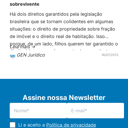
sobrevivente
Há dois direitos garantidos pela legislação
brasileira que se tornam colidentes em algumas
situações: o direito de propriedade sobre fração
de imóvel e o direito real de habitação. Isso
porque, de um lado, filhos querem ter garantido o
Leia mais ->
direito à herança após a morte do ascendente e,
GEN Jurídico
16/07/2013
de outro, o cônjuge (ou companheiro)
sobrevivente, que […]
Assine nossa Newsletter
Li e aceito a
Política de privacidade