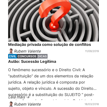
Mediação privada como solução de conflitos
Rubem Valente
11/09/2019
CIVIL
CONCURSOS
DICAS
Aulão: Sucessão Legítima
O fenômeno sucessório e o Direito Civil: A
“substituição” de um dos elementos da relação
jurídica. A relação jurídica é composta por
sujeito, objeto e vínculo. A sucessão do Direito
sucessório é a substituição do SUJEITO “ post-
Leia mais ->
mortem” em relações patrimoniais. O objeto da
Rubem Valente
18/03/2018