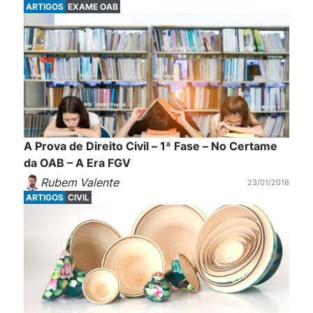
sucessão: Algumas relações jurídicas, ditas
ARTIGOS
EXAME OAB
personalíssimas, extinguem-se com a morte do
[…]
A Prova de Direito Civil – 1ª Fase – No Certame
da OAB – A Era FGV
Rubem Valente
23/01/2018
ARTIGOS
CIVIL