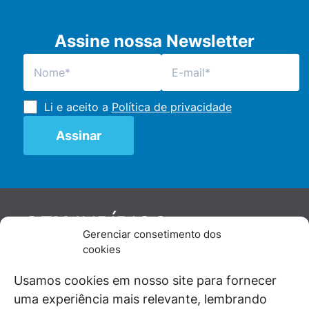
Assine nossa Newsletter
Li e aceito a
Política de privacidade
JURÍDICO
GEN
Gerenciar consetimento dos
De maneira independente, os autores e
cookies
colaboradores do GEN Jurídico, renomados
juristas e doutrinadores nacionais, se posicionam
Usamos cookies em nosso site para fornecer
diante de questões relevantes do cotidiano e
uma experiência mais relevante, lembrando