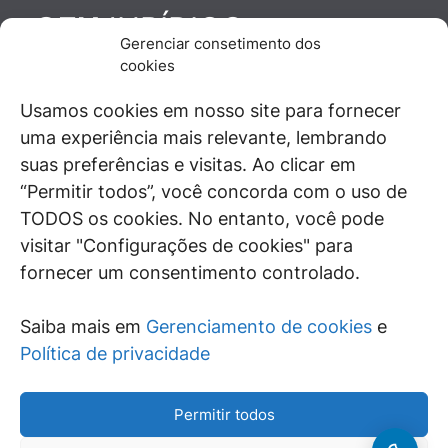
JURÍDICO
GEN
Gerenciar consetimento dos
De maneira independente, os autores e
cookies
colaboradores do GEN Jurídico, renomados
juristas e doutrinadores nacionais, se posicionam
Usamos cookies em nosso site para fornecer
diante de questões relevantes do cotidiano e
uma experiência mais relevante, lembrando
universo jurídico.
suas preferências e visitas. Ao clicar em
“Permitir todos”, você concorda com o uso de
TODOS os cookies. No entanto, você pode
visitar "Configurações de cookies" para
ÁREAS DE INTERESSE
fornecer um consentimento controlado.
SAIBA MAIS
Saiba mais em
Gerenciamento de cookies
e
SIGA
Política de privacidade
Permitir todos