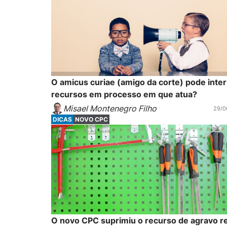
O amicus curiae (amigo da corte) pode inte
recursos em processo em que atua?
Misael Montenegro Filho
29/0
DICAS
NOVO CPC
O novo CPC suprimiu o recurso de agravo re