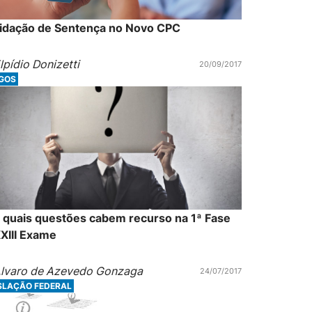
uidação de Sentença no Novo CPC
lpídio Donizetti
20/09/2017
IGOS
 quais questões cabem recurso na 1ª Fase
XIII Exame
lvaro de Azevedo Gonzaga
24/07/2017
SLAÇÃO FEDERAL