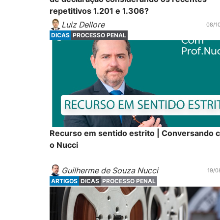
repetitivos 1.201 e 1.306?
Luiz Dellore
08/1
DICAS
PROCESSO PENAL
Recurso em sentido estrito | Conversando 
o Nucci
Guilherme de Souza Nucci
19/0
ARTIGOS
DICAS
PROCESSO PENAL