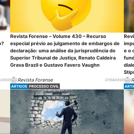
o
Revista Forense – Volume 430 – Recurso
Revi
o?
especial prévio ao julgamento de embargos de
imp
declaração: uma análise da jurisprudência do
e o
Superior Tribunal de Justiça, Renato Caldeira
fun
Grava Brazil e Gustavo Favero Vaughn
dial
Stip
Revista Forense
R
6/2020
27/04/2020
ARTIGOS
PROCESSO CIVIL
ART