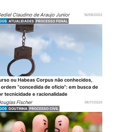
ediel Claudino de Araujo Junior
16/09/2022
IGOS
ATUALIDADES
PROCESSO PENAL
urso ou Habeas Corpus não conhecidos,
ordem “concedida de ofício“: em busca de
r tecnicidade e racionalidade
ouglas Fischer
06/11/2020
IGOS
DOUTRINA
PROCESSO CIVIL