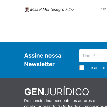
Misael Montenegro Filho
21/0
Assine nossa
Newsletter
Li e aceito
GEN
JURÍDICO
De maneira independente, os autores e
colaboradores do GEN Jurídico, renomados ju