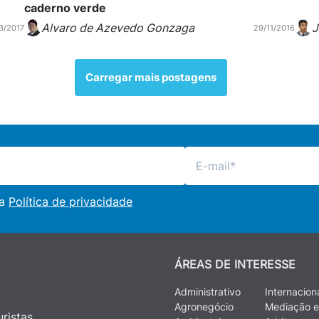
caderno verde
Alvaro de Azevedo Gonzaga
J
3/2017
29/11/2016
Carregar mais postagens
 a
Política de privacidade
ÁREAS DE INTERESSE
Administrativo
Internacion
Agronegócio
Mediação e
ristas