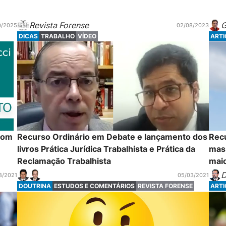
Revista Forense
G
0/2025
02/08/2023
DICAS
TRABALHO
VÍDEO
ART
com
Recurso Ordinário em Debate e lançamento dos
Rec
livros Prática Jurídica Trabalhista e Prática da
mas 
Reclamação Trabalhista
maio
D
8/2021
05/03/2021
DOUTRINA
ESTUDOS E COMENTÁRIOS
REVISTA FORENSE
ART