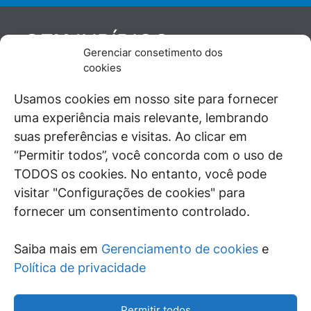
JURÍDICO
GEN
Gerenciar consetimento dos
De maneira independente, os autores e
cookies
colaboradores do GEN Jurídico, renomados
juristas e doutrinadores nacionais, se posicionam
Usamos cookies em nosso site para fornecer
diante de questões relevantes do cotidiano e
uma experiência mais relevante, lembrando
universo jurídico.
suas preferências e visitas. Ao clicar em
“Permitir todos”, você concorda com o uso de
TODOS os cookies. No entanto, você pode
visitar "Configurações de cookies" para
ÁREAS DE INTERESSE
fornecer um consentimento controlado.
SAIBA MAIS
Saiba mais em
Gerenciamento de cookies
e
SIGA
Política de privacidade
Permitir todos