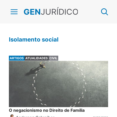
JURÍDICO
GEN
Isolamento social
ARTIGOS
ATUALIDADES
CIVIL
O negacionismo no Direito de Família