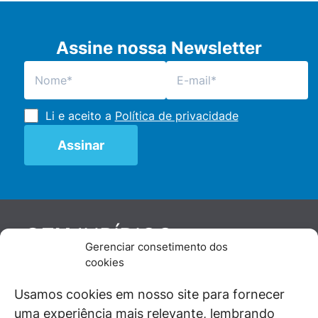
Assine nossa Newsletter
Li e aceito a
Política de privacidade
JURÍDICO
GEN
Gerenciar consetimento dos
De maneira independente, os autores e
cookies
colaboradores do GEN Jurídico, renomados
juristas e doutrinadores nacionais, se posicionam
Usamos cookies em nosso site para fornecer
diante de questões relevantes do cotidiano e
uma experiência mais relevante, lembrando