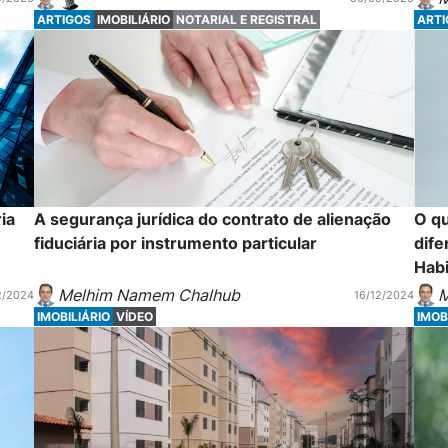
ARTIGOS
IMOBILIÁRIO
NOTARIAL E REGISTRAL
ART
ia
A segurança jurídica do contrato de alienação
O qu
fiduciária por instrumento particular
dife
Hab
Melhim Namem Chalhub
M
2/2024
16/12/2024
IMOBILIÁRIO
VÍDEO
IMOB