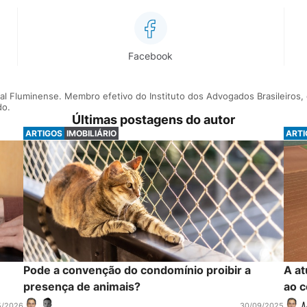
Facebook
al Fluminense. Membro efetivo do Instituto dos Advogados Brasileiros, d
do.
Últimas postagens do autor
ARTIGOS
IMOBILIÁRIO
ART
Pode a convenção do condomínio proibir a
A at
presença de animais?
ao 
M
5/2026
30/09/2025