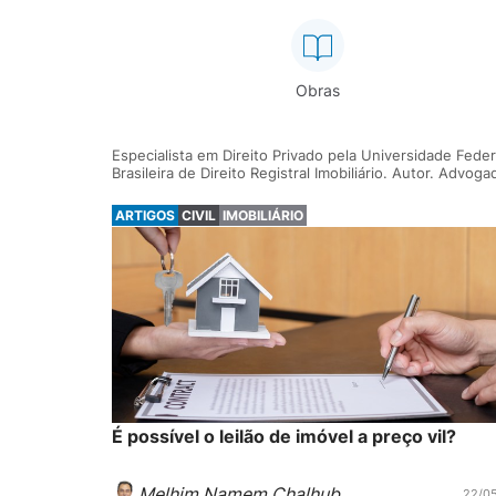
Obras
Especialista em Direito Privado pela Universidade Feder
Brasileira de Direito Registral Imobiliário. Autor. Advoga
ARTIGOS
CIVIL
IMOBILIÁRIO
É possível o leilão de imóvel a preço vil?
Melhim Namem Chalhub
22/0