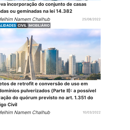
va incorporação do conjunto de casas
adas ou geminadas na lei 14.382
elhim Namem Chalhub
25/08/2022
ALIDADES
CIVIL
IMOBILIÁRIO
etos de retrofit e conversão de uso em
omínios pulverizados (Parte II): a possível
ração do quórum previsto no art. 1.351 do
go Civil
elhim Namem Chalhub
10/03/2022