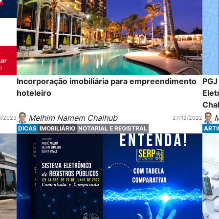
Incorporação imobiliária para empreendimento
PGJ
hoteleiro
Elet
Chal
Melhim Namem Chalhub
M
1/2023
27/12/2022
DICAS
IMOBILIÁRIO
NOTARIAL E REGISTRAL
ART