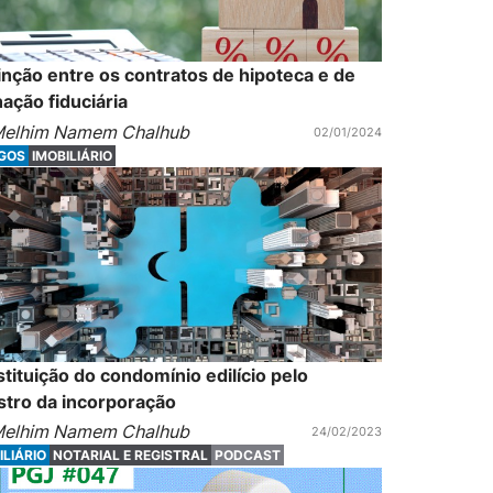
inção entre os contratos de hipoteca e de
nação fiduciária
elhim Namem Chalhub
02/01/2024
IGOS
IMOBILIÁRIO
stituição do condomínio edilício pelo
stro da incorporação
elhim Namem Chalhub
24/02/2023
ILIÁRIO
NOTARIAL E REGISTRAL
PODCAST