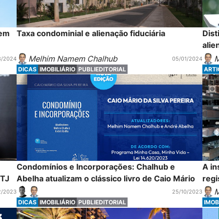
 em
Taxa condominial e alienação fiduciária
Dist
alie
Melhim Namem Chalhub
M
8/2024
05/01/2024
DICAS
IMOBILIÁRIO
PUBLIEDITORIAL
ART
Condomínios e Incorporações: Chalhub e
A in
STJ
Abelha atualizam o clássico livro de Caio Mário
regi
M
2/2023
25/10/2023
DICAS
IMOBILIÁRIO
PUBLIEDITORIAL
IMOB