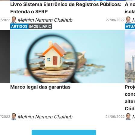
Livro Sistema Eletrônico de Registros Públicos:
A no
Entenda o SERP
isol
Melhim Namem Chalhub
M
0/2022
27/09/2022
ARTIGOS
IMOBILIÁRIO
ATU
Marco legal das garantias
Proj
cond
alte
Códi
Melhim Namem Chalhub
M
7/2022
24/06/2022