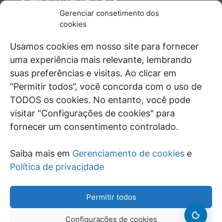
JURÍDICO
GEN
Gerenciar consetimento dos
De maneira independente, os autores e
cookies
colaboradores do GEN Jurídico, renomados
juristas e doutrinadores nacionais, se posicionam
Usamos cookies em nosso site para fornecer
diante de questões relevantes do cotidiano e
uma experiência mais relevante, lembrando
universo jurídico.
suas preferências e visitas. Ao clicar em
“Permitir todos”, você concorda com o uso de
TODOS os cookies. No entanto, você pode
visitar "Configurações de cookies" para
ÁREAS DE INTERESSE
fornecer um consentimento controlado.
SAIBA MAIS
Saiba mais em
Gerenciamento de cookies
e
SIGA
Política de privacidade
Permitir todos
Configurações de cookies