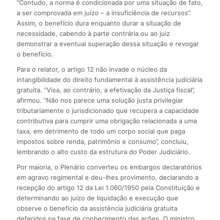
“Contudo, a norma é condicionada por uma situação de fato,
a ser comprovada em juízo – a insuficiência de recursos”.
Assim, o benefício dura enquanto durar a situação de
necessidade, cabendo à parte contrária ou ao juiz
demonstrar a eventual superação dessa situação e revogar
o benefício.
Para o relator, o artigo 12 não invade o núcleo da
intangibilidade do direito fundamental à assistência judiciária
gratuita. “Visa, ao contrário, a efetivação da Justiça fiscal”,
afirmou. “Não nos parece uma solução justa privilegiar
tributariamente o jurisdicionado que recupera a capacidade
contributiva para cumprir uma obrigação relacionada a uma
taxa, em detrimento de todo um corpo social que paga
impostos sobre renda, patrimônio e consumo”, concluiu,
lembrando o alto custo da estrutura do Poder Judiciário.
Por maioria, o Plenário converteu os embargos declaratórios
em agravo regimental e deu-lhes provimento, declarando a
recepção do artigo 12 da Lei 1.060/1950 pela Constituição e
determinando ao juízo de liquidação e execução que
observe o benefício da assistência judiciária gratuita
deferidos na fase de conhecimento das ações. O ministro