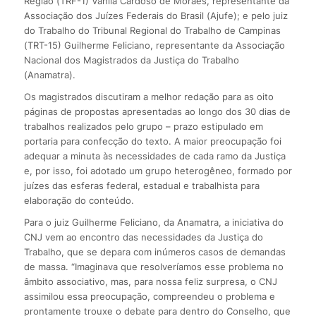
Região (TRF-1) Vânila Cardoso de Moraes, representante da
Associação dos Juízes Federais do Brasil (Ajufe); e pelo juiz
do Trabalho do Tribunal Regional do Trabalho de Campinas
(TRT-15) Guilherme Feliciano, representante da Associação
Nacional dos Magistrados da Justiça do Trabalho
(Anamatra).
Os magistrados discutiram a melhor redação para as oito
páginas de propostas apresentadas ao longo dos 30 dias de
trabalhos realizados pelo grupo – prazo estipulado em
portaria para confecção do texto. A maior preocupação foi
adequar a minuta às necessidades de cada ramo da Justiça
e, por isso, foi adotado um grupo heterogêneo, formado por
juízes das esferas federal, estadual e trabalhista para
elaboração do conteúdo.
Para o juiz Guilherme Feliciano, da Anamatra, a iniciativa do
CNJ vem ao encontro das necessidades da Justiça do
Trabalho, que se depara com inúmeros casos de demandas
de massa. “Imaginava que resolveríamos esse problema no
âmbito associativo, mas, para nossa feliz surpresa, o CNJ
assimilou essa preocupação, compreendeu o problema e
prontamente trouxe o debate para dentro do Conselho, que