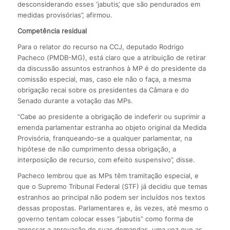
desconsiderando esses ‘jabutis’, que são pendurados em
medidas provisórias”, afirmou.
Competência residual
Para o relator do recurso na CCJ, deputado Rodrigo
Pacheco (PMDB-MG), está claro que a atribuição de retirar
da discussão assuntos estranhos à MP é do presidente da
comissão especial, mas, caso ele não o faça, a mesma
obrigação recai sobre os presidentes da Câmara e do
Senado durante a votação das MPs.
“Cabe ao presidente a obrigação de indeferir ou suprimir a
emenda parlamentar estranha ao objeto original da Medida
Provisória, franqueando-se a qualquer parlamentar, na
hipótese de não cumprimento dessa obrigação, a
interposição de recurso, com efeito suspensivo”, disse.
Pacheco lembrou que as MPs têm tramitação especial, e
que o Supremo Tribunal Federal (STF) já decidiu que temas
estranhos ao principal não podem ser incluídos nos textos
dessas propostas. Parlamentares e, às vezes, até mesmo o
governo tentam colocar esses “jabutis” como forma de
apressar a aprovação de suas demandas, uma vez que as