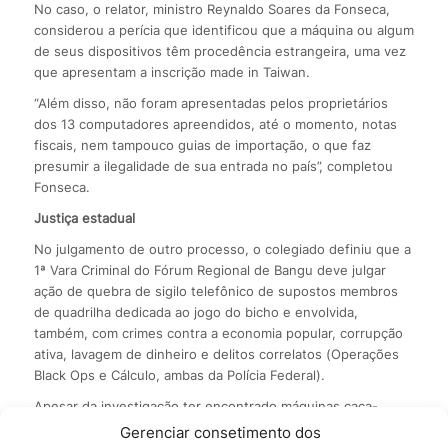
No caso, o relator, ministro Reynaldo Soares da Fonseca,
considerou a perícia que identificou que a máquina ou algum
de seus dispositivos têm procedência estrangeira, uma vez
que apresentam a inscrição made in Taiwan.
“Além disso, não foram apresentadas pelos proprietários
dos 13 computadores apreendidos, até o momento, notas
fiscais, nem tampouco guias de importação, o que faz
presumir a ilegalidade de sua entrada no país”, completou
Fonseca.
Justiça estadual
No julgamento de outro processo, o colegiado definiu que a
1ª Vara Criminal do Fórum Regional de Bangu deve julgar
ação de quebra de sigilo telefônico de supostos membros
de quadrilha dedicada ao jogo do bicho e envolvida,
também, com crimes contra a economia popular, corrupção
ativa, lavagem de dinheiro e delitos correlatos (Operações
Black Ops e Cálculo, ambas da Polícia Federal).
Apesar da investigação ter encontrado máquinas caça-
níqueis com um dos investigados, em estabelecimento de
Gerenciar consetimento dos