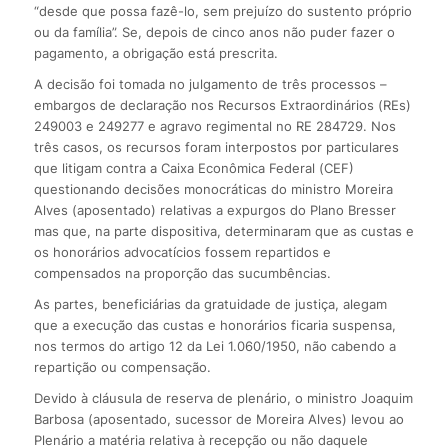
“desde que possa fazê-lo, sem prejuízo do sustento próprio
ou da família”. Se, depois de cinco anos não puder fazer o
pagamento, a obrigação está prescrita.
A decisão foi tomada no julgamento de três processos –
embargos de declaração nos Recursos Extraordinários (REs)
249003 e 249277 e agravo regimental no RE 284729. Nos
três casos, os recursos foram interpostos por particulares
que litigam contra a Caixa Econômica Federal (CEF)
questionando decisões monocráticas do ministro Moreira
Alves (aposentado) relativas a expurgos do Plano Bresser
mas que, na parte dispositiva, determinaram que as custas e
os honorários advocatícios fossem repartidos e
compensados na proporção das sucumbências.
As partes, beneficiárias da gratuidade de justiça, alegam
que a execução das custas e honorários ficaria suspensa,
nos termos do artigo 12 da Lei 1.060/1950, não cabendo a
repartição ou compensação.
Devido à cláusula de reserva de plenário, o ministro Joaquim
Barbosa (aposentado, sucessor de Moreira Alves) levou ao
Plenário a matéria relativa à recepção ou não daquele