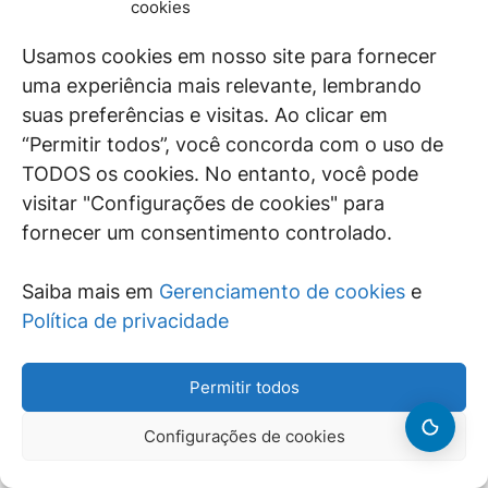
sua propriedade, a justiça federal afirmou ser um fato
cookies
isolado, “identificado acidentalmente no curso da captação
da comunicação telefônica das linhas utilizadas por alvos da
Usamos cookies em nosso site para fornecer
Operação Cálculo)”.
uma experiência mais relevante, lembrando
Segundo o ministro Reynaldo Fonseca, aparentemente, no
suas preferências e visitas. Ao clicar em
caso, não se tem nenhuma prova da existência das
“Permitir todos”, você concorda com o uso de
máquinas caça-níqueis, cuja entrada ilegal no país atrairia a
TODOS os cookies. No entanto, você pode
competência da justiça federal para o julgamento da ação.
visitar "Configurações de cookies" para
Fonte: Superior Tribunal de Justiça
fornecer um consentimento controlado.
Legislação
DIÁRIO OFICIAL DA UNIÃO – 10.12.2015
Saiba mais em
Gerenciamento de cookies
e
LEI COMPLEMENTAR 153, DE 9 DE DEZEMBRO DE 2015
–
Política de privacidade
Altera o art. 3º da Lei Complementar 79, de 7 de janeiro de
1994, que cria o Fundo Penitenciário Nacional – FUNPEN, e
dá outras providências.
Permitir todos
PORTARIA 211, DE 9 DE DEZEMBRO DE 2015 – MTPS –
Altera
a Norma Regulamentadora 12 – Segurança no Trabalho em
Configurações de cookies
Máquinas e Equipamentos.