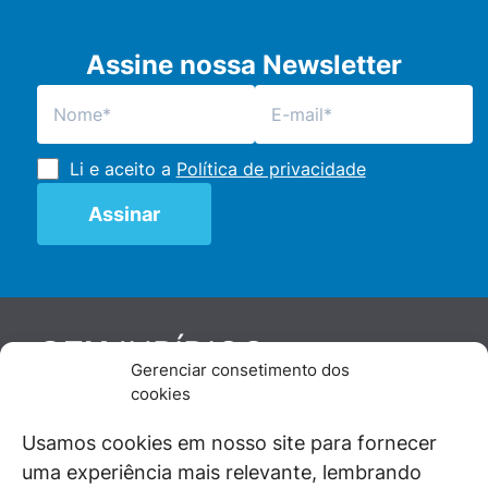
Assine nossa Newsletter
Li e aceito a
Política de privacidade
JURÍDICO
GEN
Gerenciar consetimento dos
De maneira independente, os autores e
cookies
colaboradores do GEN Jurídico, renomados
juristas e doutrinadores nacionais, se posicionam
Usamos cookies em nosso site para fornecer
diante de questões relevantes do cotidiano e
uma experiência mais relevante, lembrando