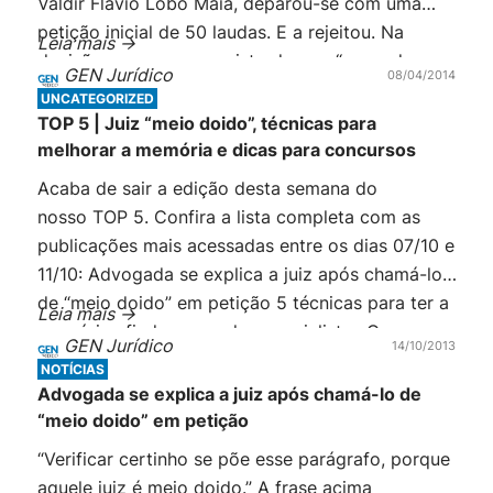
Valdir Flávio Lobo Maia, deparou-se com uma
petição inicial de 50 laudas. E a rejeitou. Na
Leia mais ->
decisão, escreve o magistrado que “segundo a
GEN Jurídico
08/04/2014
Unesco, um texto de 49 páginas, […]
UNCATEGORIZED
TOP 5 | Juiz “meio doido”, técnicas para
melhorar a memória e dicas para concursos
Acaba de sair a edição desta semana do
nosso TOP 5. Confira a lista completa com as
publicações mais acessadas entre os dias 07/10 e
11/10: Advogada se explica a juiz após chamá-lo
de “meio doido” em petição 5 técnicas para ter a
Leia mais ->
memória afiada, segundo especialistas Os cursos
GEN Jurídico
14/10/2013
de Direito com as melhores notas no Enade […]
NOTÍCIAS
Advogada se explica a juiz após chamá-lo de
“meio doido” em petição
“Verificar certinho se põe esse parágrafo, porque
aquele juiz é meio doido.” A frase acima