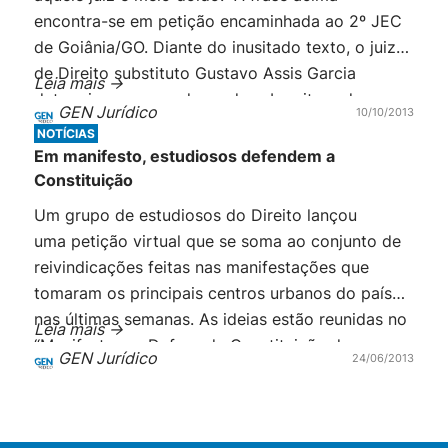
encontra-se em petição encaminhada ao 2º JEC
de Goiânia/GO. Diante do inusitado texto, o juiz
de Direito substituto Gustavo Assis Garcia
Leia mais ->
determinou que a advogada subscritora da peça
GEN Jurídico
10/10/2013
explicasse, em 48 horas, a quem ela se refere e o
NOTÍCIAS
que […]
Em manifesto, estudiosos defendem a
Constituição
Um grupo de estudiosos do Direito lançou
uma petição virtual que se soma ao conjunto de
reivindicações feitas nas manifestações que
tomaram os principais centros urbanos do país
nas últimas semanas. As ideias estão reunidas no
Leia mais ->
“Manifesto em Defesa da Constituição da
GEN Jurídico
24/06/2013
República e do Estado Democrático de Direito”.
Os signatários do manifesto são professores
universitários, membros […]