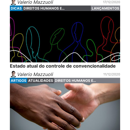
Valerio Mazzuoli
17/12/2020
DICAS
DIREITOS HUMANOS E
LANÇAMENTOS
FUNDAMENTAIS
Estado atual do controle de convencionalidade
Valerio Mazzuoli
11/12/2020
ARTIGOS
ATUALIDADES
DIREITOS HUMANOS E
FUNDAMENTAIS