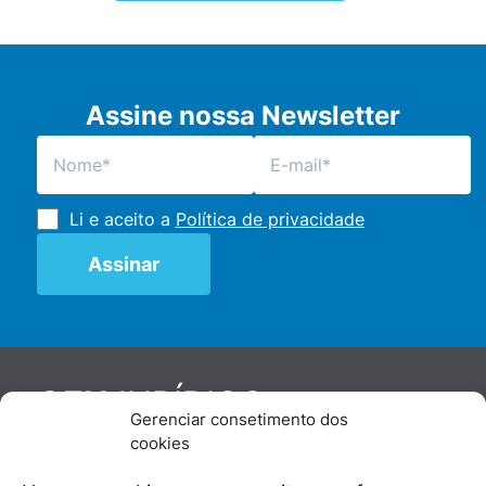
Assine nossa Newsletter
Li e aceito a
Política de privacidade
JURÍDICO
GEN
Gerenciar consetimento dos
De maneira independente, os autores e
cookies
colaboradores do GEN Jurídico, renomados