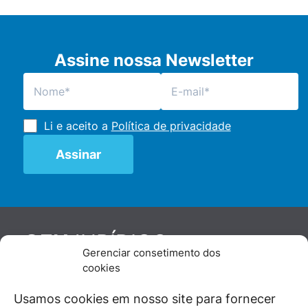
Assine nossa Newsletter
Li e aceito a
Política de privacidade
JURÍDICO
GEN
Gerenciar consetimento dos
De maneira independente, os autores e
cookies
colaboradores do GEN Jurídico, renomados
juristas e doutrinadores nacionais, se posicionam
Usamos cookies em nosso site para fornecer