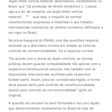
duplo limite vertical material
”, defendemos, ineditamente no
Brasil, que “[a] produção do direito doméstico (…) passa
agora a ter de respeitar um duplo limite vertical
4
material”,
qual seja, o respeito às normas
constitucionais (expressas e implícitas) e aos tratados
internacionais (sobretudo de direitos humanos) ratificados e
em vigor no Brasil.
Na prova inaugural do ENAM, uma das questões requeria
assinalar-se a alternativa correta em relação ao tema do
controle de convencionalidade. Eis a resposta correta:
“De acordo com a
teoria do duplo controle
, as normas
jurídicas devem guardar compatibilidade não apenas com a
respectiva Constitucional nacional, mas também com as
disposições internacionais acolhidas pelo respectivo
Estado-parte. Assim, para ser considerada hígida, a norma
deve passar tanto pelo controle de constitucionalidade
quanto pelo controle de convencionalidade” [grifo do
original].
A questão do certame foi bem formulada e faz coro àquilo
que desenvolvemos ineditamente no Brasil há mais de