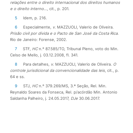
relações entre o direito internacional dos direitos humanos
e o direito interno
…, cit., p. 201.
5
Idem, p. 216.
6
Especialmente,
v
. MAZZUOLI, Valerio de Oliveira.
Prisão civil por dívida e o Pacto de San José da Costa Rica
.
Rio de Janeiro: Forense, 2002.
7
STF,
HC
n.º 87.585/TO, Tribunal Pleno, voto do Min.
Celso de Mello, j. 03.12.2008, fl. 341.
8
Para detalhes,
v
. MAZZUOLI, Valerio de Oliveira.
O
controle jurisdicional da convencionalidade das leis
, cit., p.
64 e ss.
9
STJ,
HC
n.º 379.269/MS, 3.ª Seção, Rel. Min.
Reynaldo Soares da Fonseca, Rel. p/acórdão Min. Antonio
Saldanha Palheiro, j. 24.05.2017,
DJe
30.06.2017.