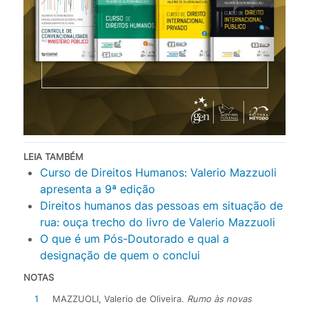
LEIA TAMBÉM
Curso de Direitos Humanos: Valerio Mazzuoli
apresenta a 9ª edição
Direitos humanos das pessoas em situação de
rua: ouça trecho do livro de Valerio Mazzuoli
O que é um Pós-Doutorado e qual a
designação de quem o conclui
NOTAS
1
MAZZUOLI, Valerio de Oliveira.
Rumo às novas