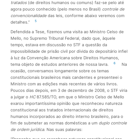
tratados
(de direitos humanos ou comuns) faz-se pelo até
agora pouco conhecido (pelo menos no Brasil)
controle de
convencionalidade
das leis, conforme abaixo veremos com
5
detalhes.”
Defendida a Tese, fizemos uma visita ao Ministro Celso de
Mello, no Supremo Tribunal Federal, dado que, àquele
tempo, estava em discussão no STF a questão da
impossibilidade de prisão civil por dívida do depositário infiel
à luz da Convenção Americana sobre Direitos Humanos,
6
tema objeto de estudos anteriores de nossa lavra.
Na
ocasião, conversamos longamente sobre os temas
constitucionais brasileiros mais candentes e presenteei o
Ministro com as edições mais recentes de vários livros.
Poucos dias depois, em 3 de dezembro de 2008, o STF viria
a julgar o
HC
87.585/TO, em que o Ministro Celso de Mello
exarou importantíssima opinião que reconheceu natureza
constitucional aos tratados internacionais de direitos
humanos incorporados ao direito interno brasileiro, para o
fim de submeter as normas domésticas a um
duplo controle
de ordem jurídica
. Nas suas palavras:
“Proponho que se reconheça natureza constitucional aos