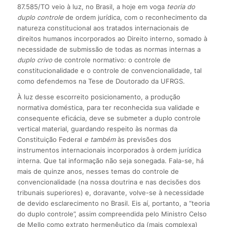
87.585/TO veio à luz, no Brasil, a hoje em voga
teoria do
duplo controle
de ordem jurídica, com o reconhecimento da
natureza constitucional aos tratados internacionais de
direitos humanos incorporados ao Direito interno, somado à
necessidade de submissão de todas as normas internas a
duplo crivo
de controle normativo: o controle de
constitucionalidade e o controle de convencionalidade, tal
como defendemos na Tese de Doutorado da UFRGS.
À luz desse escorreito posicionamento, a produção
normativa doméstica, para ter reconhecida sua validade e
consequente eficácia, deve se submeter a duplo controle
vertical material, guardando respeito às normas da
Constituição Federal
e também
às previsões dos
instrumentos internacionais incorporados à ordem jurídica
interna. Que tal informação não seja sonegada. Fala-se, há
mais de quinze anos, nesses temas do controle de
convencionalidade (na nossa doutrina e nas decisões dos
tribunais superiores) e, doravante, volve-se à necessidade
de devido esclarecimento no Brasil. Eis aí, portanto, a “teoria
do duplo controle”, assim compreendida pelo Ministro Celso
de Mello como extrato hermenêutico da (mais complexa)