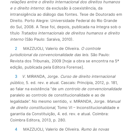
relações entre o direito internacional dos direitos humanos
e o direito interno
: da exclusão à coexistência, da
intransigência ao diálogo das fontes. Tese de Doutorado em
Direito. Porto Alegre: Universidade Federal do Rio Grande
do Sul, 2008. A Tese foi, depois, publicada na íntegra sob o
título
Tratados internacionais de direitos humanos e direito
interno
(São Paulo: Saraiva, 2010).
2
MAZZUOLI, Valerio de Oliveira.
O controle
jurisdicional da convencionalidade das leis
. São Paulo:
Revista dos Tribunais, 2009 [hoje a obra se encontra na 5ª
edição, publicada pela Editora Forense].
3
V
. MIRANDA, Jorge.
Curso de direito internacional
público
, 5. ed. rev. e atual. Cascais: Princípia, 2012, p. 181,
ao falar na existência “de um
controlo de convencionalidade
paralelo ao controlo de constitucionalidade e ao de
legalidade”. No mesmo sentido,
v
. MIRANDA, Jorge.
Manual
de direito constitucional
, Tomo VI – Inconstitucionalidade e
garantia da Constituição, 4. ed. rev. e atual. Coimbra:
Coimbra Editora, 2013, p. 280.
4
MAZZUOLI, Valerio de Oliveira.
Rumo às novas