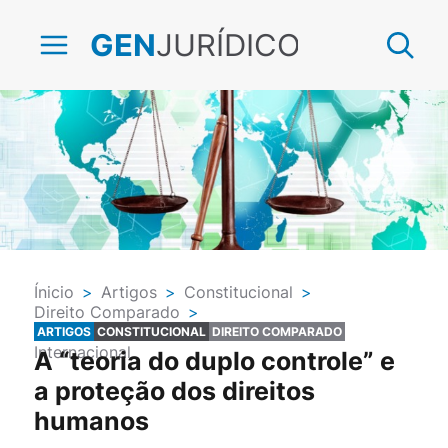
JURÍDICO
GEN
Ínicio
>
Artigos
>
Constitucional
>
Direito Comparado
>
Direitos Humanos e Fundamentais
>
ARTIGOS
CONSTITUCIONAL
DIREITO COMPARADO
Internacional
A “teoria do duplo controle” e
a proteção dos direitos
humanos