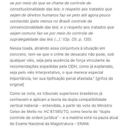
se por meio do que se chama de controle de
constitucionalidade das leis; o respeito aos tratados que
sejam de direitos humanos faz-se pelo até agora pouco
conhecido (pelo menos no Brasil) controle de
convencionalidade das leis; e o respeito aos tratados que
sejam comuns faz-se por meio do controle de
supralegalidade das leis (…).’ (Op. Cit. p. 135).
Nessa toada, atraindo essa conjuntura à situação em
concreto, tem-se que o crime de desacato não pode, sob
qualquer viés, seja pela ausência de força vinculante às
recomendações expedidas pela CIDH, como já explanado,
seja pelo viés interpretativo, o que merece especial
importância, ter sua tipificação penal afastada.” [grifos do
original]
Como se nota, os tribunais superiores brasileiros já
conhecem e aplicam a teoria da dupla compatibilidade
vertical material – entendida, a partir do voto do Ministro
Celso de Mello no
HC
87.585/TO, como teoria do “duplo
controle de ordem jurídica” – e a matéria está na pauta atual
do Exame Nacional da Magistratura – ENAM.