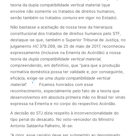
teoria da dupla compatibilidade vertical material (que
envolve não somente os tratados de direitos humanos,
senão também os tratados
comuns
em vigor no Estado).
Não bastasse a aceitação da nossa tese da hierarquia
constitucional dos tratados de direitos humanos pelo STF,
destaque-se que, também o Superior Tribunal de Justiça, no
julgamento
HC
379.269, de 25 de maio de 2017, reconheceu
expressamente (inclusive na Ementa do Acórdão) a nossa
teoria da
dupla compatibilidade vertical material
,
compreendendo, em definitivo, que “para que a produção
normativa doméstica possa ter validade e, por conseguinte,
eficácia, exige-se uma
dupla compatibilidade vertical
9
material
”.
Ficamos honrados com esse
reconhecimento, especialmente pelo fato de a teoria que
desenvolvemos em absoluta primeira mão no Brasil ter vindo
expressa na Ementa e no corpo do respectivo Acórdão.
A decisão do STJ dizia respeito à inconvencionalidade do
tipo penal do desacato. No voto-vencedor do Ministro
Antonio Saldanha Palheiro, lê-se:
“A rigor, esse cenário deve ser submetido ao denominado