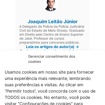
Joaquim Leitão Júnior
é Delegado de Polícia da Polícia Judiciária
Civil do Estado de Mato Grosso. Graduado
em Direito pelo Centro de Ensino Superior
de Jataí. Professor de cursos
preparatórios para concursos públicos.
Leia os artigos do autor(a) ->
Conheça as obras do autor(a) ->
Gerenciar consetimento dos
cookies
Usamos cookies em nosso site para fornecer
uma experiência mais relevante, lembrando
suas preferências e visitas. Ao clicar em
Joel Dias Figueira Júnior
“Permitir todos”, você concorda com o uso de
Pós-Doutor em Direito Processual Civil
TODOS os cookies. No entanto, você pode
pela Università Degli Studi di Firenze –
Itália. Doutor e Mestre em Direito
visitar "Configurações de cookies" para