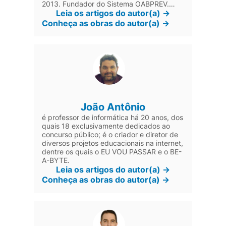
2013. Fundador do Sistema OABPREV.
Presidente da Comissão de Seguridade
Leia os artigos do autor(a) ->
Social e Previdência do Advogado da OAB
Conheça as obras do autor(a) ->
Federal de 2000 a 2009.
João Antônio
é professor de informática há 20 anos, dos
quais 18 exclusivamente dedicados ao
concurso público; é o criador e diretor de
diversos projetos educacionais na internet,
dentre os quais o EU VOU PASSAR e o BE-
A-BYTE.
Leia os artigos do autor(a) ->
Conheça as obras do autor(a) ->