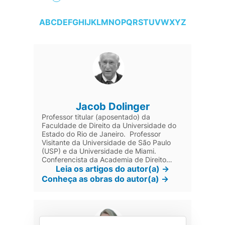
A
B
C
D
E
F
G
H
I
J
K
L
M
N
O
P
Q
R
S
T
U
V
W
X
Y
Z
Jacob Dolinger
Professor titular (aposentado) da
Faculdade de Direito da Universidade do
Estado do Rio de Janeiro. Professor
Visitante da Universidade de São Paulo
(USP) e da Universidade de Miami.
Conferencista da Academia de Direito
Internacional da Haia.
Leia os artigos do autor(a) ->
Conheça as obras do autor(a) ->