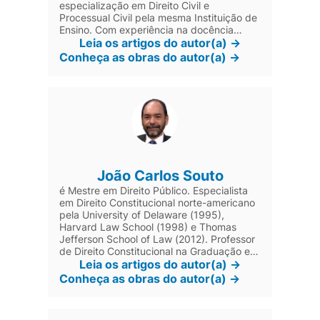
especialização em Direito Civil e
Processual Civil pela mesma Instituição de
Ensino. Com experiência na docência
atuou como professor em cursos
Leia os artigos do autor(a) ->
preparatórios para concursos públicos,
Conheça as obras do autor(a) ->
professor universitário e Coordenador
Adjunto da Faculdade de Ciências
Jurídicas e Gerenciais (FAEG) de
Garça/SP.
João Carlos Souto
é Mestre em Direito Público. Especialista
em Direito Constitucional norte-americano
pela University of Delaware (1995),
Harvard Law School (1998) e Thomas
Jefferson School of Law (2012). Professor
de Direito Constitucional na Graduação e
na Pós. Procurador da Fazenda Nacional
Leia os artigos do autor(a) ->
desde 1993. Atuou na Coordenação de
Conheça as obras do autor(a) ->
Assuntos Internacionais da PGFN. Autor.