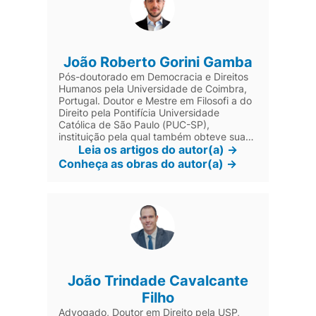
programa de iniciação científica da
Faculdade de Direito do Recife.
Pesquisador do CNPq desde 1984.
Criador e líder de grupo de pesquisa sobre
retórica jurídica. Professor permanente da
João Roberto Gorini Gamba
Faculdade de Direito de Vitória e da
Universidade Nove de Julho. Colabora na
Pós-doutorado em Democracia e Direitos
Escola Paulista de Direito e no LL.M. Legal
Humanos pela Universidade de Coimbra,
Theory da Universidade de Frankfurt.
Portugal. Doutor e Mestre em Filosofi a do
Parecerista e consultor jurídico.
Direito pela Pontifícia Universidade
Católica de São Paulo (PUC-SP),
instituição pela qual também obteve sua
formação em Direito. É membro da
Leia os artigos do autor(a) ->
Associação Latino-americana de Ciência
Conheça as obras do autor(a) ->
Política (ALACIP). Professor da
Universidade São Judas Tadeu (USJT).
Advogado em São Paulo.
João Trindade Cavalcante
Filho
Advogado, Doutor em Direito pela USP,