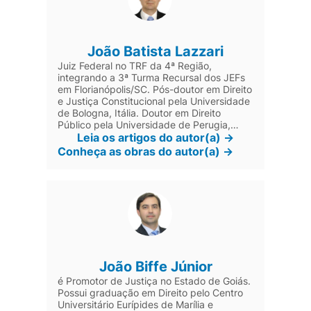
João Batista Lazzari
Juiz Federal no TRF da 4ª Região,
integrando a 3ª Turma Recursal dos JEFs
em Florianópolis/SC. Pós-doutor em Direito
e Justiça Constitucional pela Universidade
de Bologna, Itália. Doutor em Direito
Público pela Universidade de Perugia,
Itália. Doutor e Mestre em Ciência Jurídica
Leia os artigos do autor(a) ->
pela Universidade do Vale do Itajaí
Conheça as obras do autor(a) ->
(Univali). Especialista em Direito Sanitário
pela Universidade de Brasília (UnB).
Professor das Escolas da Magistratura
Federal e do Trabalho em SC. Professor
em cursos de pós-graduação e de
preparação para concursos. Membro da
Academia Catarinense de Letras Jurídicas
(Acalej), da Academia Brasileira de Direito
da Seguridade Social (ABDSS) e da
João Biffe Júnior
Academia de Letras de Direito
Previdenciário (ALDP). Professor em
é Promotor de Justiça no Estado de Goiás.
cursos de pós-graduação e de
Possui graduação em Direito pelo Centro
preparação para concursos.
Universitário Eurípides de Marília e