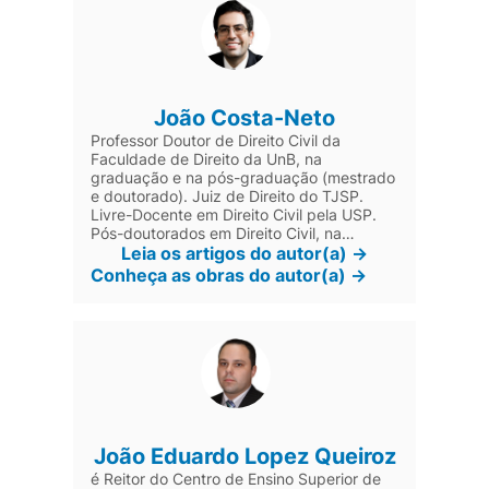
João Costa-Neto
Professor Doutor de Direito Civil da
Faculdade de Direito da UnB, na
graduação e na pós-graduação (mestrado
e doutorado). Juiz de Direito do TJSP.
Livre-Docente em Direito Civil pela USP.
Pós-doutorados em Direito Civil, na
qualidade de pesquisador visitante, na
Leia os artigos do autor(a) ->
Universidade de Oxford (Oxon), na
Conheça as obras do autor(a) ->
Ludwig-Maximilians-Universität München
(LMU) e no Max-Planck-Institut für
ausländisches und internationales
Privatrecht (MPI-PRIV). Pós-doutorado em
Filosofia e Teoria Geral do Direito na USP.
Doutor e mestre em Direito pela UnB.
Mestre em Direito Romano pela USP.
Bacharel e licenciado em Filosofia pela
UnB.
João Eduardo Lopez Queiroz
é Reitor do Centro de Ensino Superior de