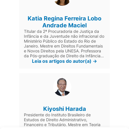
Katia Regina Ferreira Lobo
Andrade Maciel
Titular da 2ª Procuradoria de Justiça da
Infância e da Juventude não infracional do
Ministério Público do Estado do Rio de
Janeiro. Mestre em Direitos Fundamentais
e Novos Direitos pela UNESA. Professora
da Pós-graduação de Direito da Infância e
da Juventude do Instituto de Educação e
Leia os artigos do autor(a) ->
Pesquisa do Ministério Público do Rio de
Janeiro e da Pós-graduação de Direito das
Famílias e das Sucessões da Pontifícia
Universidade Católica do Rio de Janeiro
(PUC-RJ). Autora de artigos e livros na
área do Direito infanto-juvenil e do Direito
de Família.
Kiyoshi Harada
Presidente do Instituto Brasileiro de
Estudos de Direito Administrativo,
Financeiro e Tributário. Mestre em Teoria