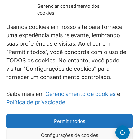
Geral do Processo. Especialista em Direito
Gerenciar consetimento dos
Tributário, Ciência das Finanças e Teoria
Geral do Processo. Professor de Direito
cookies
Administrativo, Tributário e Financeiro em
Leia os artigos do autor(a) ->
diversas instituições de ensino superior.
Conheça as obras do autor(a) ->
Usamos cookies em nosso site para fornecer
Autor de 31 obras jurídicas publicadas por
diferentes editoras. Ex-Procurador-Chefe
uma experiência mais relevante, lembrando
da Consultoria Jurídica do Município de
São Paulo.
suas preferências e visitas. Ao clicar em
“Permitir todos”, você concorda com o uso de
TODOS os cookies. No entanto, você pode
Assine nossa Newsletter
visitar "Configurações de cookies" para
fornecer um consentimento controlado.
Saiba mais em
Gerenciamento de cookies
e
Li e aceito a
Política de privacidade
Política de privacidade
Permitir todos
Configurações de cookies