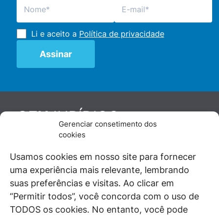
Li e aceito a
Política de privacidade
JURÍDICO
GEN
Gerenciar consetimento dos
De maneira independente, os autores e
cookies
colaboradores do GEN Jurídico, renomados
juristas e doutrinadores nacionais, se posicionam
Usamos cookies em nosso site para fornecer
diante de questões relevantes do cotidiano e
uma experiência mais relevante, lembrando
universo jurídico.
suas preferências e visitas. Ao clicar em
“Permitir todos”, você concorda com o uso de
TODOS os cookies. No entanto, você pode