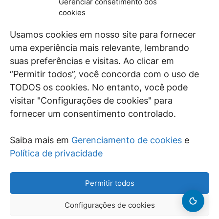
Gerenciar consetimento dos
De maneira independente, os autores e
cookies
colaboradores do GEN Jurídico, renomados
juristas e doutrinadores nacionais, se posicionam
Usamos cookies em nosso site para fornecer
diante de questões relevantes do cotidiano e
uma experiência mais relevante, lembrando
universo jurídico.
suas preferências e visitas. Ao clicar em
“Permitir todos”, você concorda com o uso de
TODOS os cookies. No entanto, você pode
visitar "Configurações de cookies" para
ÁREAS DE INTERESSE
fornecer um consentimento controlado.
SAIBA MAIS
Saiba mais em
Gerenciamento de cookies
e
SIGA
Política de privacidade
Permitir todos
Configurações de cookies