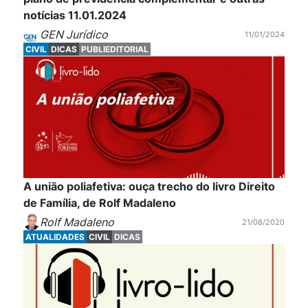
notícias 11.01.2024
GEN Jurídico
11/01/2024
CIVIL
DICAS
PUBLIEDITORIAL
A união poliafetiva: ouça trecho do livro Direito
de Família, de Rolf Madaleno
Rolf Madaleno
21/08/2020
ATUALIDADES
CIVIL
DICAS