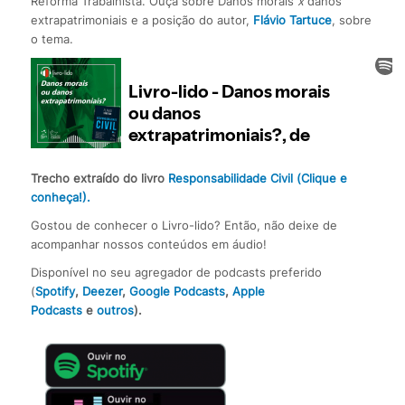
Reforma Trabalhista. Ouça sobre Danos morais
x
danos
extrapatrimoniais e a posição do autor,
Flávio Tartuce
, sobre
o tema.
Trecho extraído do livro
Responsabilidade Civil (Clique e
conheça!).
Gostou de conhecer o Livro-lido? Então, não deixe de
acompanhar nossos conteúdos em áudio!
Disponível no seu agregador de podcasts preferido
(
Spotify
,
Deezer
,
Google Podcasts
,
Apple
Podcasts
e
outros
).