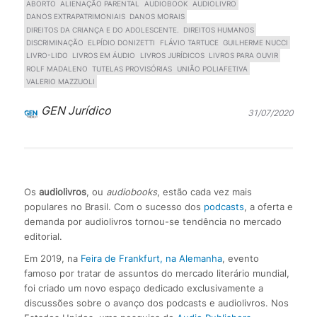
ABORTO
ALIENAÇÃO PARENTAL
AUDIOBOOK
AUDIOLIVRO
DANOS EXTRAPATRIMONIAIS
DANOS MORAIS
DIREITOS DA CRIANÇA E DO ADOLESCENTE.
DIREITOS HUMANOS
DISCRIMINAÇÃO
ELPÍDIO DONIZETTI
FLÁVIO TARTUCE
GUILHERME NUCCI
LIVRO-LIDO
LIVROS EM ÁUDIO
LIVROS JURÍDICOS
LIVROS PARA OUVIR
ROLF MADALENO
TUTELAS PROVISÓRIAS
UNIÃO POLIAFETIVA
VALERIO MAZZUOLI
GEN Jurídico
31/07/2020
Os
audiolivros
, ou
audiobooks
, estão cada vez mais
populares no Brasil. Com o sucesso dos
podcasts
, a oferta e
demanda por audiolivros tornou-se tendência no mercado
editorial.
Em 2019, na
Feira de Frankfurt, na Alemanha
, evento
famoso por tratar de assuntos do mercado literário mundial,
foi criado um novo espaço dedicado exclusivamente a
discussões sobre o avanço dos podcasts e audiolivros. Nos