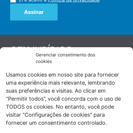
JURÍDICO
GEN
Gerenciar consetimento dos
De maneira independente, os autores e
cookies
colaboradores do GEN Jurídico, renomados
juristas e doutrinadores nacionais, se posicionam
Usamos cookies em nosso site para fornecer
diante de questões relevantes do cotidiano e
uma experiência mais relevante, lembrando
universo jurídico.
suas preferências e visitas. Ao clicar em
“Permitir todos”, você concorda com o uso de
TODOS os cookies. No entanto, você pode
visitar "Configurações de cookies" para
ÁREAS DE INTERESSE
fornecer um consentimento controlado.