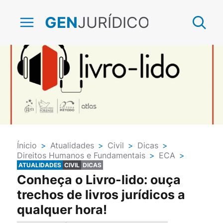
JURÍDICO
GEN
Ínicio
>
Atualidades
>
Civil
>
Dicas
>
Direitos Humanos e Fundamentais
>
ECA
>
Penal
>
Publieditorial
ATUALIDADES
CIVIL
DICAS
Conheça o Livro-lido: ouça
trechos de livros jurídicos a
qualquer hora!