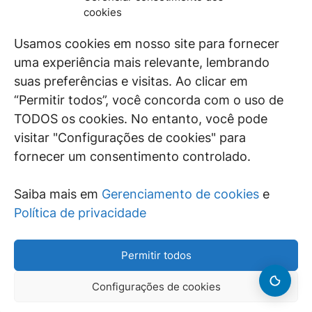
De maneira independente, os autores e
cookies
colaboradores do GEN Jurídico, renomados
juristas e doutrinadores nacionais, se posicionam
Usamos cookies em nosso site para fornecer
diante de questões relevantes do cotidiano e
uma experiência mais relevante, lembrando
universo jurídico.
suas preferências e visitas. Ao clicar em
“Permitir todos”, você concorda com o uso de
TODOS os cookies. No entanto, você pode
visitar "Configurações de cookies" para
ÁREAS DE INTERESSE
fornecer um consentimento controlado.
SAIBA MAIS
Saiba mais em
Gerenciamento de cookies
e
SIGA
Política de privacidade
Permitir todos
Configurações de cookies