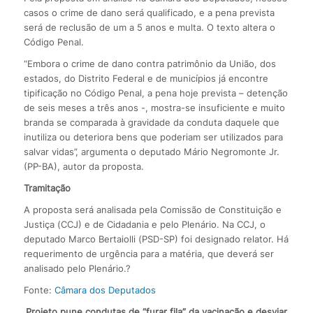
casos o crime de dano será qualificado, e a pena prevista
será de reclusão de um a 5 anos e multa. O texto altera o
Código Penal.
“Embora o crime de dano contra patrimônio da União, dos
estados, do Distrito Federal e de municípios já encontre
tipificação no Código Penal, a pena hoje prevista – detenção
de seis meses a três anos -, mostra-se insuficiente e muito
branda se comparada à gravidade da conduta daquele que
inutiliza ou deteriora bens que poderiam ser utilizados para
salvar vidas”, argumenta o deputado Mário Negromonte Jr.
(PP-BA), autor da proposta.
Tramitação
A proposta será analisada pela Comissão de Constituição e
Justiça (CCJ) e de Cidadania e pelo Plenário. Na CCJ, o
deputado Marco Bertaiolli (PSD-SP) foi designado relator. Há
requerimento de urgência para a matéria, que deverá ser
analisado pelo Plenário.?
Fonte:
Câmara dos Deputados
Projeto pune condutas de “furar fila” da vacinação e desviar