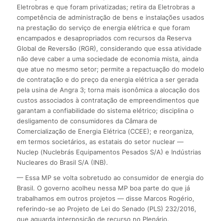
Eletrobras e que foram privatizadas; retira da Eletrobras a
competência de administração de bens e instalações usados
na prestação do serviço de energia elétrica e que foram
encampados e desapropriados com recursos da Reserva
Global de Reversão (RGR), considerando que essa atividade
não deve caber a uma sociedade de economia mista, ainda
que atue no mesmo setor; permite a repactuação do modelo
de contratação e do preço da energia elétrica a ser gerada
pela usina de Angra 3; torna mais isonômica a alocação dos
custos associados à contratação de empreendimentos que
garantam a confiabilidade do sistema elétrico; disciplina o
desligamento de consumidores da Câmara de
Comercialização de Energia Elétrica (CCEE); e reorganiza,
em termos societários, as estatais do setor nuclear —
Nuclep (Nuclebrás Equipamentos Pesados S/A) e Indústrias
Nucleares do Brasil S/A (INB).
— Essa MP se volta sobretudo ao consumidor de energia do
Brasil. O governo acolheu nessa MP boa parte do que já
trabalhamos em outros projetos — disse Marcos Rogério,
referindo-se ao Projeto de Lei do Senado (PLS) 232/2016,
que aguarda interposição de recurso no Plenário.