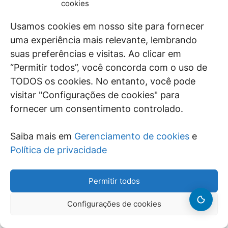
receber verba de caráter pecuniário ou vantagem
cookies
econômica indevida.
Usamos cookies em nosso site para fornecer
Desvio de vacinas
uma experiência mais relevante, lembrando
Ainda segundo o texto, desviar, confiscar ou subtrair
suas preferências e visitas. Ao clicar em
qualquer bem ou insumo médico, terapêutico, sanitário,
vacinal ou de imunização, público ou particular, de que tem a
“Permitir todos”, você concorda com o uso de
posse ou acesso em razão do cargo, em proveito próprio ou
TODOS os cookies. No entanto, você pode
alheio terá pena de reclusão de cinco a 15 anos e multa.
visitar "Configurações de cookies" para
Tramitação
fornecer um consentimento controlado.
A proposta aguarda parecer na Comissão de Constituição e
Justiça e de Cidadania (CCJ). Depois será encaminhada ao
Saiba mais em
Gerenciamento de cookies
e
Plenário da Câmara.
Política de privacidade
Fonte:
Câmara dos Deputados
Projeto altera regras sobre regularização fundiária urbana
Permitir todos
O texto modifica critérios de regularização de ocupações de
núcleos urbanos informais
Configurações de cookies
O Projeto de Lei 4447/20 altera regras sobre regularização
fundiária urbana (Reurb) previstas na Lei 13.465/17. O texto