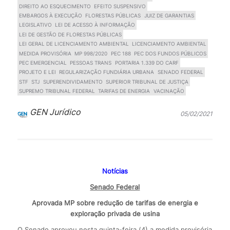
DIREITO AO ESQUECIMENTO
EFEITO SUSPENSIVO
EMBARGOS À EXECUÇÃO
FLORESTAS PÚBLICAS
JUIZ DE GARANTIAS
LEGISLATIVO
LEI DE ACESSO À INFORMAÇÃO
LEI DE GESTÃO DE FLORESTAS PÚBLICAS
LEI GERAL DE LICENCIAMENTO AMBIENTAL
LICENCIAMENTO AMBIENTAL
MEDIDA PROVISÓRIA
MP 998/2020
PEC 188
PEC DOS FUNDOS PÚBLICOS
PEC EMERGENCIAL
PESSOAS TRANS
PORTARIA 1.339 DO CARF
PROJETO E LEI
REGULARIZAÇÃO FUNDIÁRIA URBANA
SENADO FEDERAL
STF
STJ
SUPERENDIVIDAMENTO
SUPERIOR TRIBUNAL DE JUSTIÇA
SUPREMO TRIBUNAL FEDERAL
TARIFAS DE ENERGIA
VACINAÇÃO
GEN Jurídico
05/02/2021
Notícias
Senado Federal
Aprovada MP sobre redução de tarifas de energia e
exploração privada de usina
O Senado aprovou nesta quinta-feira (4) a medida provisória