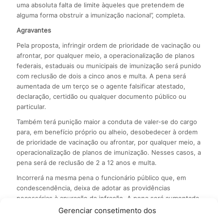
uma absoluta falta de limite àqueles que pretendem de
alguma forma obstruir a imunização nacional”, completa.
Agravantes
Pela proposta, infringir ordem de prioridade de vacinação ou
afrontar, por qualquer meio, a operacionalização de planos
federais, estaduais ou municipais de imunização será punido
com reclusão de dois a cinco anos e multa. A pena será
aumentada de um terço se o agente falsificar atestado,
declaração, certidão ou qualquer documento público ou
particular.
Também terá punição maior a conduta de valer-se do cargo
para, em benefício próprio ou alheio, desobedecer à ordem
de prioridade de vacinação ou afrontar, por qualquer meio, a
operacionalização de planos de imunização. Nesses casos, a
pena será de reclusão de 2 a 12 anos e multa.
Incorrerá na mesma pena o funcionário público que, em
condescendência, deixa de adotar as providências
necessárias à apuração da infração. A pena será aumentada
de um terço a metade se o funcionário exigir, solicitar ou
Gerenciar consetimento dos