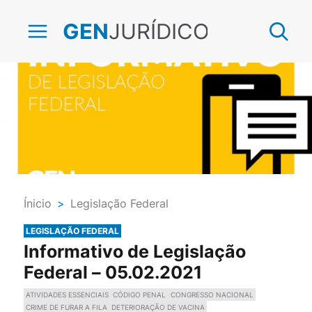
JURÍDICO
GEN
Ínicio
>
Legislação Federal
LEGISLAÇÃO FEDERAL
Informativo de Legislação
Federal – 05.02.2021
ATIVIDADES ESSENCIAIS
CÓDIGO PENAL
CONGRESSO NACIONAL
CRIME DE FURAR A FILA
DETERIORAÇÃO DE VACINA