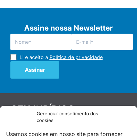
Assine nossa Newsletter
Li e aceito a
Política de privacidade
JURÍDICO
GEN
Gerenciar consetimento dos
De maneira independente, os autores e
cookies
colaboradores do GEN Jurídico, renomados
juristas e doutrinadores nacionais, se posicionam
Usamos cookies em nosso site para fornecer