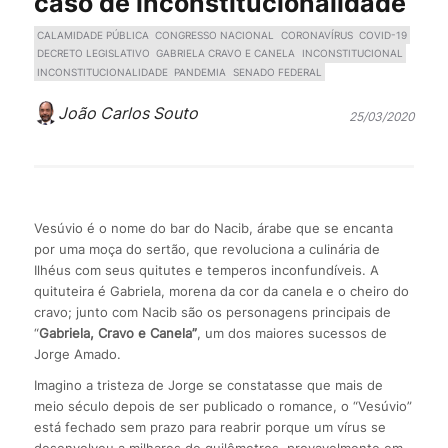
caso de inconstitucionalidade
CALAMIDADE PÚBLICA
CONGRESSO NACIONAL
CORONAVÍRUS
COVID-19
DECRETO LEGISLATIVO
GABRIELA CRAVO E CANELA
INCONSTITUCIONAL
INCONSTITUCIONALIDADE
PANDEMIA
SENADO FEDERAL
João Carlos Souto
25/03/2020
Vesúvio é o nome do bar do Nacib, árabe que se encanta
por uma moça do sertão, que revoluciona a culinária de
Ilhéus com seus quitutes e temperos inconfundíveis. A
quituteira é Gabriela, morena da cor da canela e o cheiro do
cravo; junto com Nacib são os personagens principais de
“
Gabriela, Cravo e Canela”
, um dos maiores sucessos de
Jorge Amado.
Imagino a tristeza de Jorge se constatasse que mais de
meio século depois de ser publicado o romance, o “Vesúvio”
está fechado sem prazo para reabrir porque um vírus se
desenvolveu a milhares de quilômetros, provavelmente em