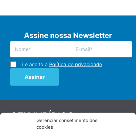
Assine nossa Newsletter
Li e aceito a
Política de privacidade
JURÍDICO
GEN
Gerenciar consetimento dos
De maneira independente, os autores e
cookies
colaboradores do GEN Jurídico, renomados