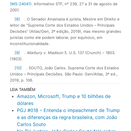
(MS-24041)
. Informativo STF, nº 239, 27 a 31 de agosto de
2001.
[8]
. O Senador Anastasia é jurista, Mestre em Direito e
leitor de “Suprema Corte dos Estados Unidos – Principais
Decisões” (Atlas/Gen, 3ª edição, 2019), mas mesmo grandes
juristas como ele podem laborar, por equívoco, em
inconstitucionalidade.
[9]
.
Marbury v. Madison
5. U.S. 137 (Crunch) – 1803.
(1803).
[10]
. SOUTO, João Carlos. Suprema Corte dos Estados
Unidos – Principais Decisões. São Paulo: Gen/Atlas, 3ª ed.,
2019, p. 106.
LEIA TAMBÉM
Amazon, Microsoft, Trump e 10 bilhões de
dólares
PGJ #018 – Entenda o impeachment de Trump
e as diferenças da regra brasileira, com João
Carlos Souto