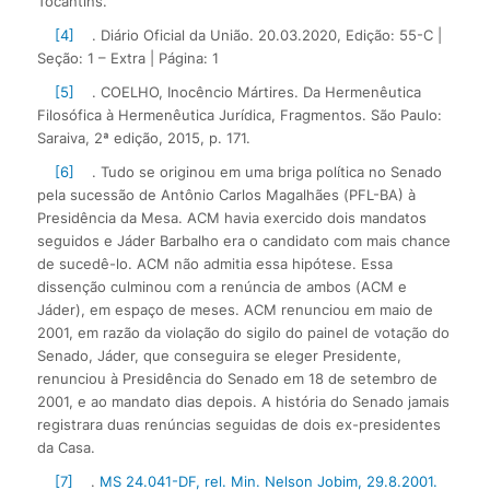
Tocantins.
[4]
. Diário Oficial da União. 20.03.2020, Edição: 55-C |
Seção: 1 – Extra | Página: 1
[5]
. COELHO, Inocêncio Mártires. Da Hermenêutica
Filosófica à Hermenêutica Jurídica, Fragmentos. São Paulo:
Saraiva, 2ª edição, 2015, p. 171.
[6]
. Tudo se originou em uma briga política no Senado
pela sucessão de Antônio Carlos Magalhães (PFL-BA) à
Presidência da Mesa. ACM havia exercido dois mandatos
seguidos e Jáder Barbalho era o candidato com mais chance
de sucedê-lo. ACM não admitia essa hipótese. Essa
dissenção culminou com a renúncia de ambos (ACM e
Jáder), em espaço de meses. ACM renunciou em maio de
2001, em razão da violação do sigilo do painel de votação do
Senado, Jáder, que conseguira se eleger Presidente,
renunciou à Presidência do Senado em 18 de setembro de
2001, e ao mandato dias depois. A história do Senado jamais
registrara duas renúncias seguidas de dois ex-presidentes
da Casa.
[7]
.
MS 24.041-DF, rel. Min. Nelson Jobim, 29.8.2001.