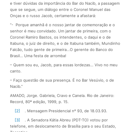
e tiver dúvidas da importância do Bar do Nacib, a passagem
que se segue, um diálogo entre o Coronel Manuel das
Onças e o russo Jacob, certamente a afastará:
“- Porque amanhã é o nosso jantar de comemoração e o
senhor é meu convidado. Um jantar de primeira, com o
Coronel Ramiro Bastos, os intendentes, o daqui e o de
Itabuna, o juiz de direito, e o de Itabuna também, Mundinho
Falcão, tudo gente de primeira…O gerente do Banco do
Brasil… Uma festa de arromba!
– Quem sou eu, Jacob, para essas lordezas… Vivo no meu
canto.
– Faço questão de sua presença. É no Bar Vesúvio, o de
Nacib.”
AMADO, Jorge. Gabriela, Cravo e Canela. Rio de Janeiro:
Record, 80ª edição, 1999, p. 15.
[2]
. Mensagem Presidencial nº 93, de 18.03.93.
[3]
. A Senadora Kátia Abreu (PDT-TO) votou por
telefone, em deslocamento de Brasília para o seu Estado,