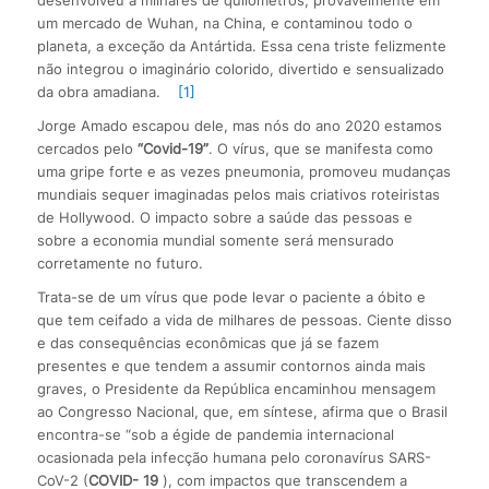
um mercado de Wuhan, na China, e contaminou todo o
planeta, a exceção da Antártida. Essa cena triste felizmente
não integrou o imaginário colorido, divertido e sensualizado
da obra amadiana.
[1]
Jorge Amado escapou dele, mas nós do ano 2020 estamos
cercados pelo
“Covid-19”
. O vírus, que se manifesta como
uma gripe forte e as vezes pneumonia, promoveu mudanças
mundiais sequer imaginadas pelos mais criativos roteiristas
de Hollywood. O impacto sobre a saúde das pessoas e
sobre a economia mundial somente será mensurado
corretamente no futuro.
Trata-se de um vírus que pode levar o paciente a óbito e
que tem ceifado a vida de milhares de pessoas. Ciente disso
e das consequências econômicas que já se fazem
presentes e que tendem a assumir contornos ainda mais
graves, o Presidente da República encaminhou mensagem
ao Congresso Nacional, que, em síntese, afirma que o Brasil
encontra-se “sob a égide de pandemia internacional
ocasionada pela infecção humana pelo coronavírus SARS-
CoV-2 (
COVID- 19
), com impactos que transcendem a