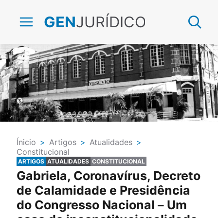
JURÍDICO
GEN
Ínicio
>
Artigos
>
Atualidades
>
Constitucional
ARTIGOS
ATUALIDADES
CONSTITUCIONAL
Gabriela, Coronavírus, Decreto
de Calamidade e Presidência
do Congresso Nacional – Um