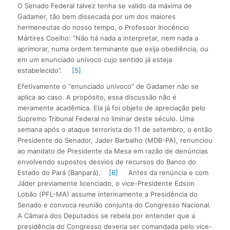
O Senado Federal talvez tenha se valido da máxima de
Gadamer, tão bem dissecada por um dos maiores
hermeneutas do nosso tempo, o Professor Inocêncio
Mártires Coelho: “Não há nada a interpretar, nem nada a
aprimorar, numa ordem terminante que exija obediência, ou
em um enunciado unívoco cujo sentido já esteja
estabelecido”.
[5]
Efetivamente o “enunciado unívoco” de Gadamer não se
aplica ao caso. A propósito, essa discussão não é
meramente acadêmica. Ela já foi objeto de apreciação pelo
Supremo Tribunal Federal no liminar deste século. Uma
semana após o ataque terrorista do 11 de setembro, o então
Presidente do Senador, Jader Barbalho (MDB-PA), renunciou
ao mandato de Presidente da Mesa em razão de denúncias
envolvendo supostos desvios de recursos do Banco do
Estado do Pará (Banpará).
[6]
Antes da renúncia e com
Jáder previamente licenciado, o vice-Presidente Edson
Lobão (PFL-MA) assume interinamente a Presidência do
Senado e convoca reunião conjunta do Congresso Nacional.
A Câmara dos Deputados se rebela por entender que a
presidência do Congresso deveria ser comandada pelo vice-