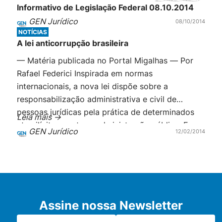
Informativo de Legislação Federal 08.10.2014
GEN Jurídico
08/10/2014
NOTÍCIAS
A lei anticorrupção brasileira
— Matéria publicada no Portal Migalhas — Por
Rafael Federici Inspirada em normas
internacionais, a nova lei dispõe sobre a
responsabilização administrativa e civil de
pessoas jurídicas pela prática de determinados
Leia mais ->
atos ilícitos contra a administração pública. Em
GEN Jurídico
12/02/2014
29 de janeiro de 2014 entrou em vigor a lei
12.846 de 1º de agosto de 2013, popularmente
conhecida como […]
Assine nossa Newsletter