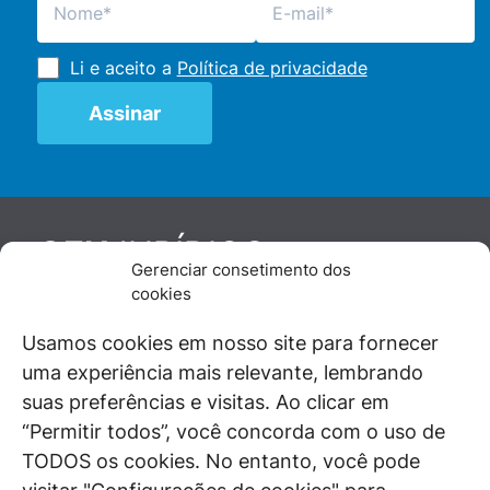
Li e aceito a
Política de privacidade
JURÍDICO
GEN
Gerenciar consetimento dos
De maneira independente, os autores e
cookies
colaboradores do GEN Jurídico, renomados
juristas e doutrinadores nacionais, se posicionam
Usamos cookies em nosso site para fornecer
diante de questões relevantes do cotidiano e
uma experiência mais relevante, lembrando
universo jurídico.
suas preferências e visitas. Ao clicar em
“Permitir todos”, você concorda com o uso de
TODOS os cookies. No entanto, você pode