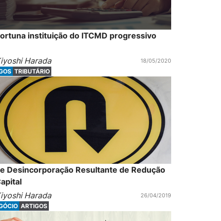
ortuna instituição do ITCMD progressivo
iyoshi Harada
18/05/2020
IGOS
TRIBUTÁRIO
 e Desincorporação Resultante de Redução
apital
iyoshi Harada
26/04/2019
GÓCIO
ARTIGOS