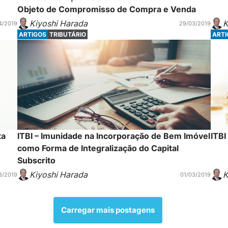
Objeto de Compromisso de Compra e Venda
Kiyoshi Harada
K
4/2019
29/03/2019
ARTIGOS
TRIBUTÁRIO
ART
ta
ITBI – Imunidade na Incorporação de Bem Imóvel
ITBI
como Forma de Integralização do Capital
Subscrito
Kiyoshi Harada
K
3/2019
01/03/2019
Carregar mais postagens