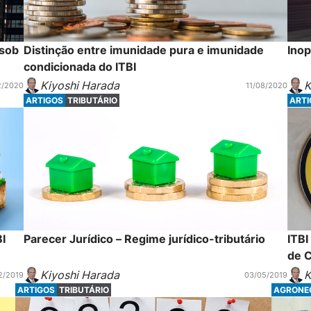
 sob
Distinção entre imunidade pura e imunidade
Inop
condicionada do ITBI
Kiyoshi Harada
K
2/2020
11/08/2020
ARTIGOS
TRIBUTÁRIO
ART
BI
Parecer Jurídico – Regime jurídico-tributário
ITBI
de C
Kiyoshi Harada
K
2/2019
03/05/2019
ARTIGOS
TRIBUTÁRIO
AGRONE