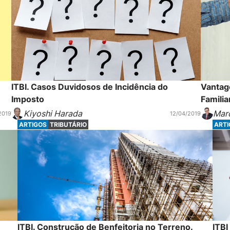
ITBI. Casos Duvidosos de Incidência do
Vantage
Imposto
Famili
Kiyoshi Harada
Marc
2019
12/04/2019
ARTIGOS
TRIBUTÁRIO
ART
ITBI. Construção de Benfeitoria no Terreno.
ITB