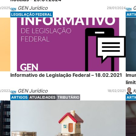
GEN Jurídico
G
0/2025
29/01/2024
LEGISLAÇÃO FEDERAL
ART
Informativo de Legislação Federal – 18.02.2021
Imun
limi
GEN Jurídico
K
3/2022
18/02/2021
ARTIGOS
ATUALIDADES
TRIBUTÁRIO
ART