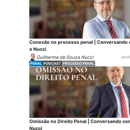
Conexão no processo penal | Conversando
o Nucci
Guilherme de Souza Nucci
06/0
PENAL
PODCAST
PROCESSO PENAL
Omissão no Direito Penal | Conversando co
Nucci