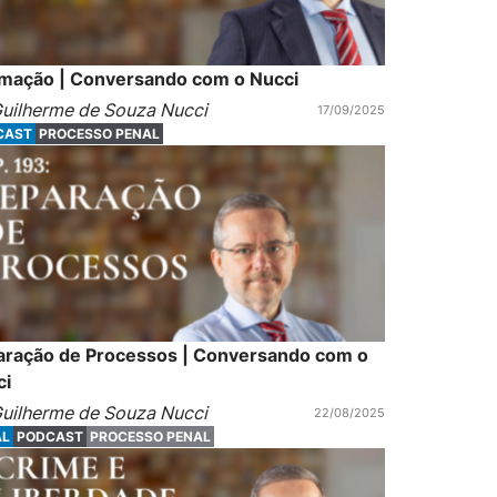
amação | Conversando com o Nucci
uilherme de Souza Nucci
17/09/2025
CAST
PROCESSO PENAL
aração de Processos | Conversando com o
ci
uilherme de Souza Nucci
22/08/2025
AL
PODCAST
PROCESSO PENAL