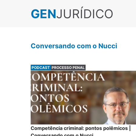
GEN
JURÍDICO
Conversando com o Nucci
PODCAST
PROCESSO PENAL
Competência criminal: pontos polêmicos |
Conversando com o Nucci