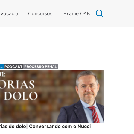
vocacia
Concursos
Exame OAB
AL
PODCAST
PROCESSO PENAL
rias do dolo| Conversando com o Nucci