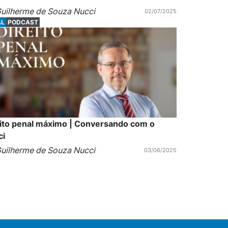
uilherme de Souza Nucci
02/07/2025
AL
PODCAST
eito penal máximo | Conversando com o
ci
uilherme de Souza Nucci
03/06/2025