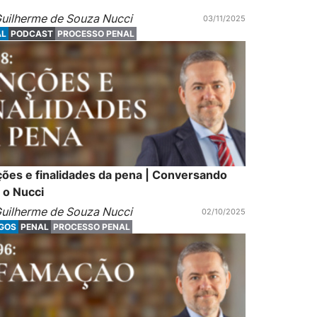
uilherme de Souza Nucci
03/11/2025
AL
PODCAST
PROCESSO PENAL
ões e finalidades da pena | Conversando
 o Nucci
uilherme de Souza Nucci
02/10/2025
IGOS
PENAL
PROCESSO PENAL