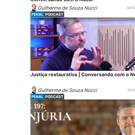
Guilherme de Souza Nucci
30/1
PENAL
PODCAST
Justiça restaurativa | Conversando com o N
Guilherme de Souza Nucci
15/1
PENAL
PODCAST