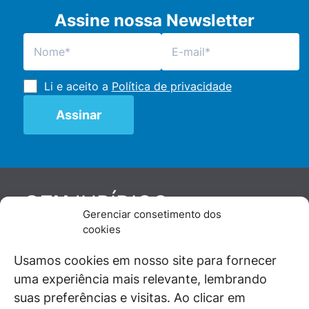
Assine nossa Newsletter
Li e aceito a
Política de privacidade
JURÍDICO
GEN
Gerenciar consetimento dos
De maneira independente, os autores e
cookies
colaboradores do GEN Jurídico, renomados
juristas e doutrinadores nacionais, se posicionam
Usamos cookies em nosso site para fornecer
diante de questões relevantes do cotidiano e
uma experiência mais relevante, lembrando
universo jurídico.
suas preferências e visitas. Ao clicar em