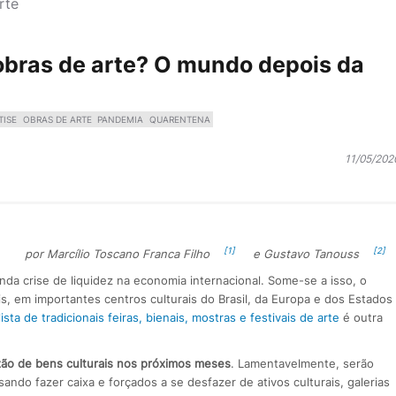
rte
 obras de arte? O mundo depois da
TISE
OBRAS DE ARTE
PANDEMIA
QUARENTENA
11/05/202
[1]
[2]
por Marcílio Toscano Franca Filho
e Gustavo Tanouss
a crise de liquidez na economia internacional. Some-se a isso, o
is, em importantes centros culturais do Brasil, da Europa e dos Estados
lista de tradicionais feiras, bienais, mostras e festivais de arte
é outra
ão de bens culturais nos próximos meses
. Lamentavelmente, serão
ando fazer caixa e forçados a se desfazer de ativos culturais, galerias