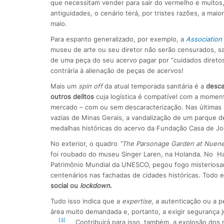
que necessitam vender para sair do vermelho e muitos, 
antiguidades, o cenário terá, por tristes razões, a ma
maio.
Para espanto generalizado, por exemplo, a
Association
museu de arte ou seu diretor não serão censurados, s
de uma peça do seu acervo pagar por “cuidados direto
contrária à alienação de peças de acervos!
Mais um
spin off
da atual temporada sanitária é a
desca
outros delitos
cuja logística é compatível com a moment
mercado – com ou sem descaracterização. Nas últimas s
vazias de Minas Gerais, a vandalização de um parque de
medalhas históricas do acervo da Fundação Casa de Jo
No exterior, o quadro
“The Parsonage Garden at Nuenen
foi roubado do museu Singer Laren, na Holanda. No Ha
Patrimônio Mundial da UNESCO, pegou fogo misteriosa
centenários nas fachadas de cidades históricas. Todo
social ou
lockdown
.
Tudo isso indica que a
expertise
, a autenticação ou a 
área muito demandada e, portanto, a exigir segurança jur
[3]
Contribuirá para isso, também, a explosão dos ne