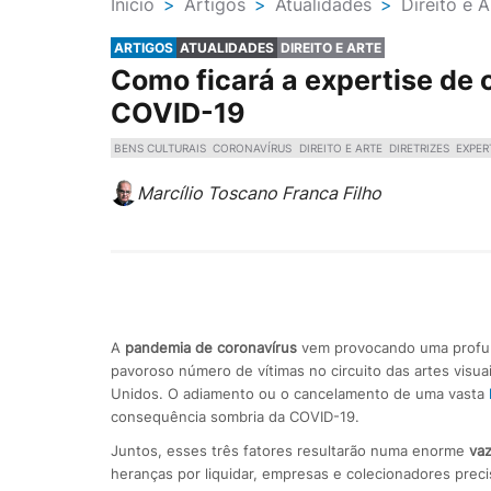
Ínicio
>
Artigos
>
Atualidades
>
Direito e A
ARTIGOS
ATUALIDADES
DIREITO E ARTE
Como ficará a expertise de
COVID-19
BENS CULTURAIS
CORONAVÍRUS
DIREITO E ARTE
DIRETRIZES
EXPER
Marcílio Toscano Franca Filho
A
pandemia de coronavírus
vem provocando uma profund
pavoroso número de vítimas no circuito das artes visua
Unidos. O adiamento ou o cancelamento de uma vasta
consequência sombria da COVID-19.
Juntos, esses três fatores resultarão numa enorme
vaz
heranças por liquidar, empresas e colecionadores precis