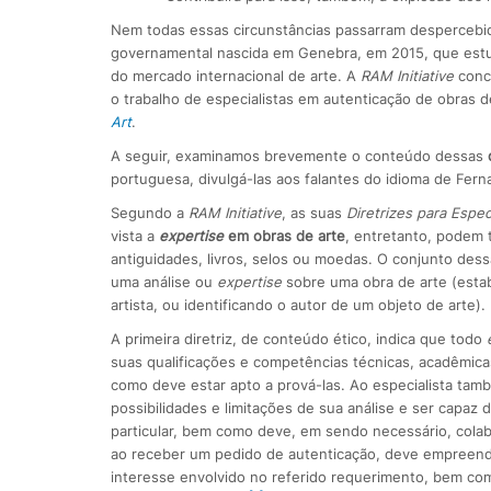
Nem todas essas circunstâncias passarram despercebi
governamental nascida em Genebra, em 2015, que estu
do mercado internacional de arte. A
RAM Initiative
conc
o trabalho de especialistas em autenticação de obras d
Art
.
A seguir, examinamos brevemente o conteúdo dessas
portuguesa, divulgá-las aos falantes do idioma de Fer
Segundo a
RAM Initiative
, as suas
Diretrizes para Espe
vista a
expertise
em obras de arte
, entretanto, podem 
antiguidades, livros, selos ou moedas. O conjunto dess
uma análise ou
expertise
sobre uma obra de arte (est
artista, ou identificando o autor de um objeto de arte).
A primeira diretriz, de conteúdo ético, indica que todo
suas qualificações e competências técnicas, acadêmicas
como deve estar apto a prová-las. Ao especialista t
possibilidades e limitações de sua análise e ser capaz 
particular, bem como deve, em sendo necessário, colabo
ao receber um pedido de autenticação, deve empreende
interesse envolvido no referido requerimento, bem com