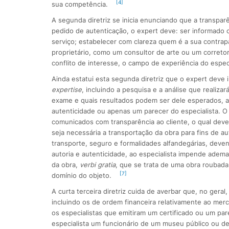
[4]
sua competência.
A segunda diretriz se inicia enunciando que a transpa
pedido de autenticação, o expert deve: ser informado c
serviço; estabelecer com clareza quem é a sua contrapa
proprietário, como um consultor de arte ou um corretor
conflito de interesse, o campo de experiência do especi
Ainda estatui esta segunda diretriz que o expert deve 
expertise
, incluindo a pesquisa e a análise que realiza
exame e quais resultados podem ser dele esperados, a 
autenticidade ou apenas um parecer do especialista. 
comunicados com transparência ao cliente, o qual deve
seja necessária a transportação da obra para fins de a
transporte, seguro e formalidades alfandegárias, deven
autoria e autenticidade, ao especialista impende adema
da obra,
verbi gratia
, que se trata de uma obra roubada
[7]
domínio do objeto.
A curta terceira diretriz cuida de averbar que, no geral
incluindo os de ordem financeira relativamente ao merc
os especialistas que emitiram um certificado ou um pa
especialista um funcionário de um museu público ou de 