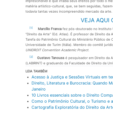
imprescindível e que irradia seus efeitos por todo o m
matéria artístico-cultural, que, se bem seguidas, fazem
todavia tantas vezes incompreendido mercado da arte.
VEJA AQUI 
[1]
Marcílio Franca
fez pós-doutorado no Instituto U
“Direito da Arte” (Ed. Atlas). É professor de Direito d
Tarefa do Patrimônio Cultural do Ministério Público de 
Universidade de Turim (Itália). Membro do comitê juríd
UNIDROIT Convention Academic Project
.
[2]
Gustavo Tanouss
é pesquisador em Direito da A
(LABIRINT) e graduando da Faculdade de Direito da Uni
LEIA TAMBÉM
Acesso à Justiça e Sessões Virtuais em 
Direito, Literatura e Burocracia: Quando 
Janeiro
10 Livros essenciais sobre o Direito Com
Como o Patrimônio Cultural, o Turismo e 
Cartografia Exploratória do Direito da Ar