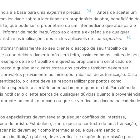
[5]
rência é a base para uma
expertise
precisa.
Antes de aceitar um
om lealdade sobre a identidade do proprietário da obra, beneficiário do
rte, que pode ser o proprietário ou um intermediário que atua para o
; informar de modo inequívoco ao cliente a existência de qualquer
[6]
alista e as implicações dos limites aplicáveis de sua
expertise
.
informar hialinamente ao seu cliente o escopo de seu trabalho de
rá e o que deliberadamente não será feito, assim como os limites de seu
exemplo de se o trabalho em questão propiciará um certificado de
O preço e quaisquer custos extras dos serviços também devem ser
 aprová-los previamente ao início dos trabalhos de autenticação. Caso
utenticação, o cliente deve se responsabilizar por pontos como
do o especialista alertá-lo adequadamente quanto a tal. Para além de
is notificar o cliente acerca de quaisquer dúvidas quanto à proveniênci
 durante um conflito armado ou que se verifica uma lacuna na cadeia d
, os especialistas devem revelar quaisquer conflitos de interesse,
ado do artista. Estabelece, ainda, que, no contexto de uma transação,
recer não devem agir como intermediários, e que, em sendo o
uma instituição pública, deve verificar se dispõe de permissão para