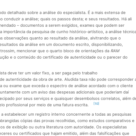
odo detalhado sobre a análise do especialista. É a mais extensa de
o conduzir a análise; quais os passos desta; e seus resultados. Há ali
omendado – documentos a serem exigidos, exames que podem ser
 a importância da pesquisa de cunho histórico-artístico, a análise técnic
mas observações quanto ao resultado da análise, alvitrando que o
esultados da análise em um documento escrito, disponibilizando,
utrossim, mencionar que o quarto bloco de orientações da
RAM
dução e o conteúdo do certificado de autenticidade ou o parecer do
sta deve ter um valor fixo, a ser paga pelo trabalho
e autenticidade da obra de arte. Aludida taxa não pode corresponder 
sa ou exame que exceda o espectro de análise acordado com o cliente
 juntamente com um aviso das despesas adicionais que poderiam daí
ntecipado por seus serviços e quaisquer desembolsos correlatos, além d
[10]
lo profissional por meio de uma fatura escrita.
as a estabelecer um registro interno concernente a todas as pesquisas
abrangidas cópias das provas recolhidas, como estudos comparativos e
gos de exibição ou outra literatura com autoridade. Os especialistas
ceres ou certificados que hajam emitido, além das falsificações que