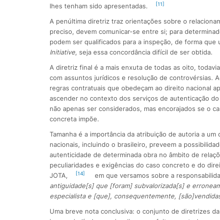
[11]
lhes tenham sido apresentadas.
A penúltima diretriz traz orientações sobre o relaciona
preciso, devem comunicar-se entre si; para determinado
podem ser qualificados para a inspeção, de forma que
Initiative
, seja essa concordância difícil de ser obtida.
A diretriz final é a mais enxuta de todas as oito, todav
com assuntos jurídicos e resolução de controvérsias. 
regras contratuais que obedeçam ao direito nacional a
ascender no contexto dos serviços de autenticação d
não apenas ser considerados, mas encorajados se o caso
concreta impõe.
Tamanha é a importância da atribuição de autoria a um 
nacionais, incluindo o brasileiro, preveem a possibili
autenticidade de determinada obra no âmbito de relaçõe
peculiaridades e exigências do caso concreto e do dire
[14]
JOTA,
em que versamos sobre a responsabilida
antiguidade[s] que [foram] subvalorizada[s] e erronea
especialista e [que], consequentemente, [são]vendida
Uma breve nota conclusiva: o conjunto de diretrizes d