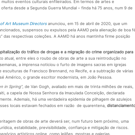
muitos eventos culturais enfileirados. Em termos de artes e
ior oferta desde a Segunda Guerra Mundial – finda há 75 anos, num 9 de
 of Art Museum Directors
anunciou, em 15 de abril de 2020, que um
ancionados, suspensos ou expulsos pela AAMD pela alienação de boa f
s” das respectivas coleções. A AAMD há anos mantinha firme posição
pitalização do tráfico de drogas e a migração do crime organizado para
o atual, entre eles o roubo de obras de arte a sua reintrodução no
emanas, a imprensa noticiou o furto de imagens sacras em igrejas
 esculturas de Francisco Brennand, no Recife, e a subtração de várias
sé Américo, o grande escritor modernista, em João Pessoa.
 in Spring”
, de Van Gogh, avaliado em mais de trinta milhões de reais,
iti, a capela de Nossa Senhora da Imaculada Conceição, declarada
mente. Ademais, há uma verdadeira epidemia de pilhagem de azulejos
 esses locais estavam fechados em razão de quarentena,
distanciament
peritagem de obras de arte deverá ser, num futuro bem próximo, uma
ídica, estabilidade, previsibilidade, confiança e mitigação de riscos.
gócios artísticos online, como leilões, mostras e galerias.