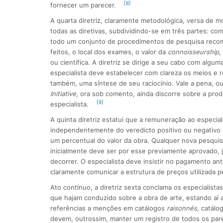
[8]
fornecer um parecer.
A quarta diretriz, claramente metodológica, versa de m
todas as diretivas, subdividindo-se em três partes: com
todo um conjunto de procedimentos de pesquisa rec
feitos, o local dos exames, o valor da
connoisseurship
,
ou científica. A diretriz se dirige a seu cabo com algu
especialista deve estabelecer com clareza os meios e r
também, uma síntese de seu raciocínio. Vale a pena, o
Initiative
, ora sob comento, ainda discorre sobre a pro
[9]
especialista.
A quinta diretriz estatui que a remuneração ao especiali
independentemente do veredicto positivo ou negativo d
um percentual do valor da obra. Qualquer nova pesqui
inicialmente deve ser por esse previamente aprovado,
decorrer. O especialista deve insistir no pagamento a
claramente comunicar a estrutura de preços utilizada pe
Ato contínuo, a diretriz sexta conclama os especialist
que hajam conduzido sobre a obra de arte, estando aí 
referências a menções em catálogos
raisonnés
, catálo
devem, outrossim, manter um registro de todos os pare