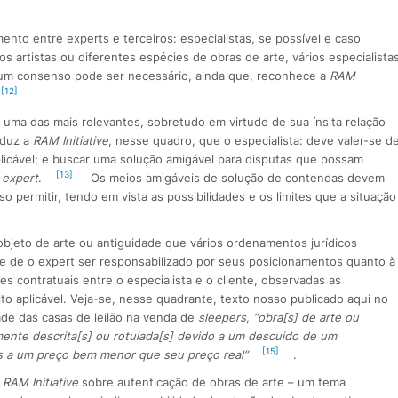
mento entre experts e terceiros: especialistas, se possível e caso
s artistas ou diferentes espécies de obras de arte, vários especialista
 um consenso pode ser necessário, ainda que, reconhece a
RAM
[12]
ia uma das mais relevantes, sobretudo em virtude de sua ínsita relação
Aduz a
RAM Initiative
, nesse quadro, que o especialista: deve valer-se d
plicável; e buscar uma solução amigável para disputas que possam
[13]
o
expert
.
Os meios amigáveis de solução de contendas devem
 permitir, tendo em vista as possibilidades e os limites que a situação
objeto de arte ou antiguidade que vários ordenamentos jurídicos
dade de o expert ser responsabilizado por seus posicionamentos quanto à
s contratuais entre o especialista e o cliente, observadas as
ito aplicável. Veja-se, nesse quadrante, texto nosso publicado aqui no
de das casas de leilão na venda de
sleepers
,
“obra[s] de arte ou
mente descrita[s] ou rotulada[s] devido a um descuido de um
[15]
s a um preço bem menor que seu preço real”
.
a
RAM Initiative
sobre autenticação de obras de arte – um tema