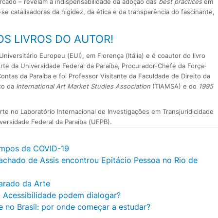
ercado – revelam a indispensabilidade da adoção das
best practices
em
-se catalisadoras da higidez, da ética e da transparência do fascinante,
OS LIVROS DO AUTOR!
niversitário Europeu (EUI), em Florença (Itália) e é coautor do livro
a Arte da Universidade Federal da Paraíba, Procurador-Chefe da Força-
Contas da Paraíba e foi Professor Visitante da Faculdade de Direito da
ico da
International Art Market Studies Association
(TIAMSA) e do
1995
rte no Laboratório Internacional de Investigações em Transjuridicidade
versidade Federal da Paraíba (UFPB).
tempos de COVID-19
Machado de Assis encontrou Epitácio Pessoa no Rio de
parado da Arte
a Acessibilidade podem dialogar?
te no Brasil: por onde começar a estudar?