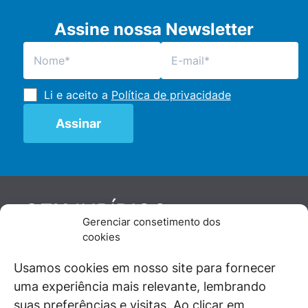
Assine nossa Newsletter
Li e aceito a
Política de privacidade
JURÍDICO
GEN
Gerenciar consetimento dos
De maneira independente, os autores e
cookies
colaboradores do GEN Jurídico, renomados
juristas e doutrinadores nacionais, se posicionam
Usamos cookies em nosso site para fornecer
diante de questões relevantes do cotidiano e
uma experiência mais relevante, lembrando
universo jurídico.
suas preferências e visitas. Ao clicar em