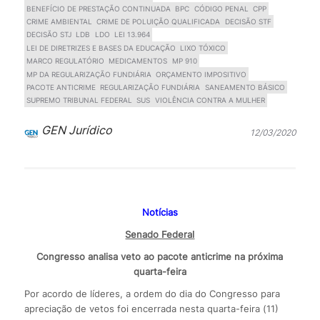
BENEFÍCIO DE PRESTAÇÃO CONTINUADA
BPC
CÓDIGO PENAL
CPP
CRIME AMBIENTAL
CRIME DE POLUIÇÃO QUALIFICADA
DECISÃO STF
DECISÃO STJ
LDB
LDO
LEI 13.964
LEI DE DIRETRIZES E BASES DA EDUCAÇÃO
LIXO TÓXICO
MARCO REGULATÓRIO
MEDICAMENTOS
MP 910
MP DA REGULARIZAÇÃO FUNDIÁRIA
ORÇAMENTO IMPOSITIVO
PACOTE ANTICRIME
REGULARIZAÇÃO FUNDIÁRIA
SANEAMENTO BÁSICO
SUPREMO TRIBUNAL FEDERAL
SUS
VIOLÊNCIA CONTRA A MULHER
GEN Jurídico
12/03/2020
Notícias
Senado Federal
Congresso analisa veto ao pacote anticrime na próxima
quarta-feira
Por acordo de líderes, a ordem do dia do Congresso para
apreciação de vetos foi encerrada nesta quarta-feira (11)