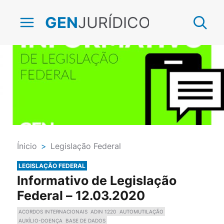
JURÍDICO
GEN
Ínicio
>
Legislação Federal
LEGISLAÇÃO FEDERAL
Informativo de Legislação
Federal – 12.03.2020
ACORDOS INTERNACIONAIS
ADIN 1220
AUTOMUTILAÇÃO
AUXÍLIO-DOENÇA
BASE DE DADOS