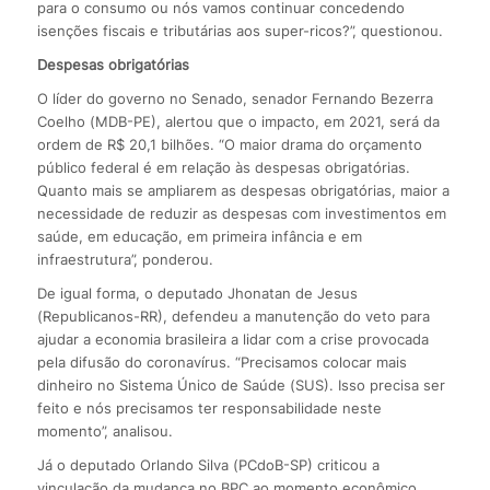
para o consumo ou nós vamos continuar concedendo
isenções fiscais e tributárias aos super-ricos?”, questionou.
Despesas obrigatórias
O líder do governo no Senado, senador Fernando Bezerra
Coelho (MDB-PE), alertou que o impacto, em 2021, será da
ordem de R$ 20,1 bilhões. “O maior drama do orçamento
público federal é em relação às despesas obrigatórias.
Quanto mais se ampliarem as despesas obrigatórias, maior a
necessidade de reduzir as despesas com investimentos em
saúde, em educação, em primeira infância e em
infraestrutura”, ponderou.
De igual forma, o deputado Jhonatan de Jesus
(Republicanos-RR), defendeu a manutenção do veto para
ajudar a economia brasileira a lidar com a crise provocada
pela difusão do coronavírus. “Precisamos colocar mais
dinheiro no Sistema Único de Saúde (SUS). Isso precisa ser
feito e nós precisamos ter responsabilidade neste
momento”, analisou.
Já o deputado Orlando Silva (PCdoB-SP) criticou a
vinculação da mudança no BPC ao momento econômico