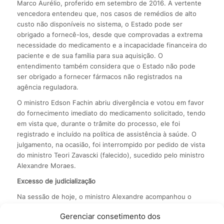
Marco Aurélio, proferido em setembro de 2016. A vertente
vencedora entendeu que, nos casos de remédios de alto
custo não disponíveis no sistema, o Estado pode ser
obrigado a fornecê-los, desde que comprovadas a extrema
necessidade do medicamento e a incapacidade financeira do
paciente e de sua família para sua aquisição. O
entendimento também considera que o Estado não pode
ser obrigado a fornecer fármacos não registrados na
agência reguladora.
O ministro Edson Fachin abriu divergência e votou em favor
do fornecimento imediato do medicamento solicitado, tendo
em vista que, durante o trâmite do processo, ele foi
registrado e incluído na política de assistência à saúde. O
julgamento, na ocasião, foi interrompido por pedido de vista
do ministro Teori Zavascki (falecido), sucedido pelo ministro
Alexandre Moraes.
Excesso de judicialização
Na sessão de hoje, o ministro Alexandre acompanhou o
relator. No seu entendimento, o excesso de judicialização
Gerenciar consetimento dos
da saúde tem prejudicado políticas públicas, pois decisões