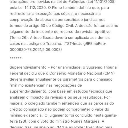
alterações promovidas na Lei de Falências (Lei 11.101/2005)
pela Lei 14.112/2020. O Pleno também definiu que, para
redirecionar a execução aos sócios, é necessária a
comprovação de abuso da personalidade jurídica, nos
termos do artigo 50 do Código Civil. A decisão foi tomada no
julgamento de incidente de recurso de revista repetitivo
(Tema 26). A tese fixada deverá ser aplicada aos demais
casos na Justiça do Trabalho. (TST-IncJulgRREmbRep-
0000620-78.2021.5.06.0003)
******
Superendividamento – Por unanimidade, o Supremo Tribunal
Federal decidiu que o Conselho Monetário Nacional (CMN)
deverá avaliar anualmente os parâmetros para o chamado
“mínimo existencial” nas negociações de
superendividamento, com base em estudos técnicos que
analisem o impacto da revisão e os seus resultados. Por
maioria, o colegiado também entendeu que as parcelas do
crédito consignado não podem comprometer o valor do
mínimo existencial. O julgamento foi concluído nesta quinta-
feira (23), com o voto do ministro Nunes Marques. A
decisão traz um apelo ao CMN e ao Poder Executivo para