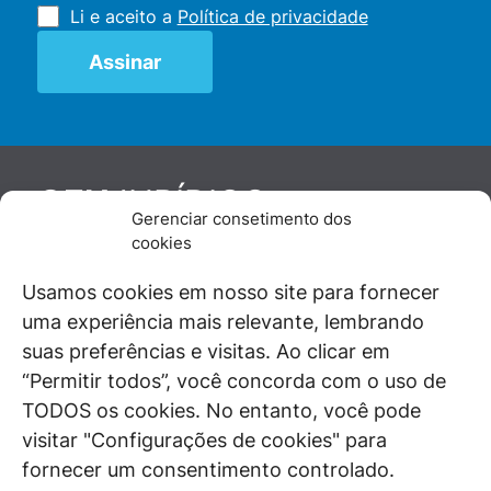
Li e aceito a
Política de privacidade
JURÍDICO
GEN
Gerenciar consetimento dos
De maneira independente, os autores e
cookies
colaboradores do GEN Jurídico, renomados
juristas e doutrinadores nacionais, se posicionam
Usamos cookies em nosso site para fornecer
diante de questões relevantes do cotidiano e
uma experiência mais relevante, lembrando
universo jurídico.
suas preferências e visitas. Ao clicar em
“Permitir todos”, você concorda com o uso de
TODOS os cookies. No entanto, você pode
visitar "Configurações de cookies" para
ÁREAS DE INTERESSE
fornecer um consentimento controlado.