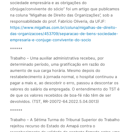
sociedade empresária e as obrigações do
cônjuge/convivente do sócio” foi um artigo que publicamos
na coluna “Migalhas de Direito das Organizações”, sob a
responsabilidade do prof. Fabrício Oliveria, da UFJF:
https://www.migalhas.com.br/coluna/migalhas-de-direito-
das-organizacoes/453709/separacao-de-bens-sociedade-
empresaria-e-conjuge-convivente-do-socio
******
Trabalho – Uma auxiliar administrativa recebeu, por
determinado período, uma gratificação em razão do
aumento de sua carga horária. Mesmo depois do
restabelecimento à jornada normal, o hospital continuou a
pagar a mais e, ao descobrir o erro, passou a descontar os
valores do salário da empregada. O entendimento do TST é
de que os valores recebidos de boa-fé não têm de ser
devolvidos. (TST, RR-20072-64.2022.5.04.0013)
******
Trabalho – A Sétima Turma do Tribunal Superior do Trabalho
rejeitou recurso do Estado do Amapá contra o
reconhecimento da validade do contrato firmado entre uma