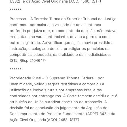
1.382), e da Ação Cível Originária (ACO) 1560. (STF)
******
Processo – A Terceira Turma do Superior Tribunal de Justiça
confirmou, por maioria, a validade de uma sentença
proferida por juíza que, no momento da decisão, não estava
mais lotada na vara sentenciante, devido à permuta com
outro magistrado. Ao verificar que a juíza havia presidido a
instrução, o colegiado decidiu prestigiar os princípios da
competência adequada, da oralidade e da imediaticidade.
(STJ, REsp 2104647)
******
Propriedade Rural – O Supremo Tribunal Federal , por
unanimidade, validou regras restritivas à compra ou à
utilização de imóveis rurais por empresas brasileiras
controladas por estrangeiros. A Corte também decidiu que é
atribuição da União autorizar esse tipo de transação. A
decisão foi na conclusão do julgamento da Arguição de
Descumprimento de Preceito Fundamental (ADPF) 342 e da
Ação Cível Originária (ACO) 2463. (STF)