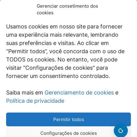
JURÍDICO
GEN
Gerenciar consetimento dos
De maneira independente, os autores e
cookies
colaboradores do GEN Jurídico, renomados
juristas e doutrinadores nacionais, se posicionam
Usamos cookies em nosso site para fornecer
diante de questões relevantes do cotidiano e
uma experiência mais relevante, lembrando
universo jurídico.
suas preferências e visitas. Ao clicar em
“Permitir todos”, você concorda com o uso de
TODOS os cookies. No entanto, você pode
visitar "Configurações de cookies" para
ÁREAS DE INTERESSE
fornecer um consentimento controlado.
SAIBA MAIS
Saiba mais em
Gerenciamento de cookies
e
SIGA
Política de privacidade
Permitir todos
Configurações de cookies