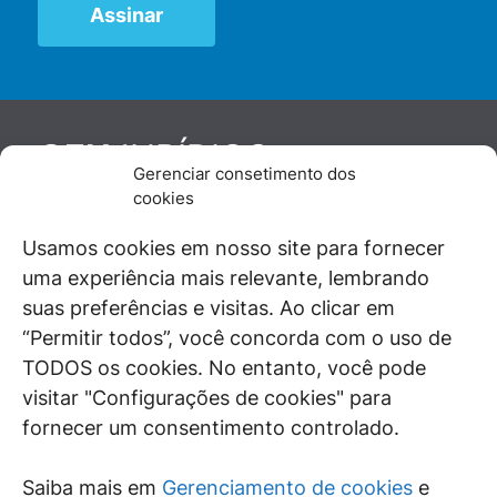
JURÍDICO
GEN
Gerenciar consetimento dos
De maneira independente, os autores e
cookies
colaboradores do GEN Jurídico, renomados
juristas e doutrinadores nacionais, se posicionam
Usamos cookies em nosso site para fornecer
diante de questões relevantes do cotidiano e
uma experiência mais relevante, lembrando
universo jurídico.
suas preferências e visitas. Ao clicar em
“Permitir todos”, você concorda com o uso de
TODOS os cookies. No entanto, você pode
visitar "Configurações de cookies" para
ÁREAS DE INTERESSE
fornecer um consentimento controlado.
SAIBA MAIS
Saiba mais em
Gerenciamento de cookies
e