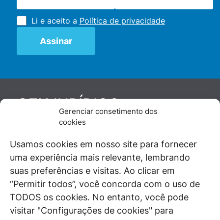
Li e aceito a
Política de privacidade
JURÍDICO
GEN
Gerenciar consetimento dos
De maneira independente, os autores e
cookies
colaboradores do GEN Jurídico, renomados
juristas e doutrinadores nacionais, se posicionam
Usamos cookies em nosso site para fornecer
diante de questões relevantes do cotidiano e
uma experiência mais relevante, lembrando
universo jurídico.
suas preferências e visitas. Ao clicar em
“Permitir todos”, você concorda com o uso de
TODOS os cookies. No entanto, você pode
visitar "Configurações de cookies" para
ÁREAS DE INTERESSE