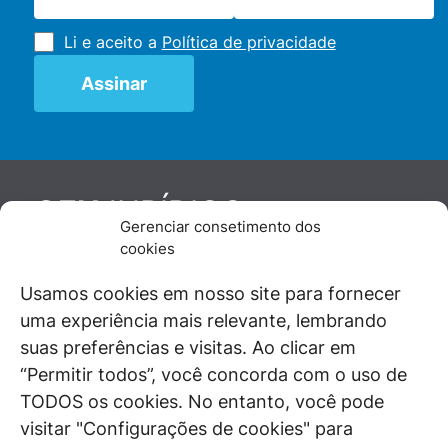
Li e aceito a
Política de privacidade
JURÍDICO
GEN
Gerenciar consetimento dos
De maneira independente, os autores e
cookies
colaboradores do GEN Jurídico, renomados
juristas e doutrinadores nacionais, se posicionam
Usamos cookies em nosso site para fornecer
diante de questões relevantes do cotidiano e
uma experiência mais relevante, lembrando
universo jurídico.
suas preferências e visitas. Ao clicar em
“Permitir todos”, você concorda com o uso de
TODOS os cookies. No entanto, você pode
visitar "Configurações de cookies" para
ÁREAS DE INTERESSE