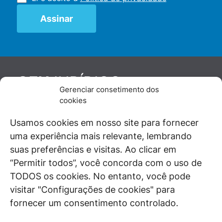
JURÍDICO
GEN
Gerenciar consetimento dos
De maneira independente, os autores e
cookies
colaboradores do GEN Jurídico, renomados
juristas e doutrinadores nacionais, se posicionam
Usamos cookies em nosso site para fornecer
diante de questões relevantes do cotidiano e
uma experiência mais relevante, lembrando
universo jurídico.
suas preferências e visitas. Ao clicar em
“Permitir todos”, você concorda com o uso de
TODOS os cookies. No entanto, você pode
visitar "Configurações de cookies" para
ÁREAS DE INTERESSE
fornecer um consentimento controlado.