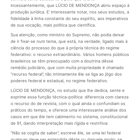
incessantemente, que LÚCIO DE MENDONÇA abriu espaço à
produção jurídica. E’ interessante notar, nos seus estudos, a
fidelidade à linha constante do seu espírito, aos imperativos
de sua vocação, mais política que científica.
Sua atenção, como ministro do Supremo, não podia deixar
de ir fixar-se num tema, que está, na verdade, ligado mais à
ciência do processo do que à própria técnica do regime
federativo: o recurso extraordinário. Vários homens públicos
brasileiros se têm preocupado com a doutrina dêsse
remédio judiciário, que com muita propriedade é chamado
“recurso federal”, tão intimamente êle se liga ao jôgo dos
poderes federal e estadual, no regime federativo.
LÚCIO DE MENDONÇA, no estudo que lhe dedica, sente e
exprime essa função técnica-política: diferencia com clareza
o recurso do de revista, com o qual ainda o confundiam os
práticos do tempo, e oferece uma interessante análise dos
casos em que êle tem cabimento no sistema, constitucional
de 91, dando interpretação mais rígida e restritiva:
“Não se cogita de saber”, escreve êle, se uma lei federal
qualquer deve ser entendida dêste ou daquele modo; se,