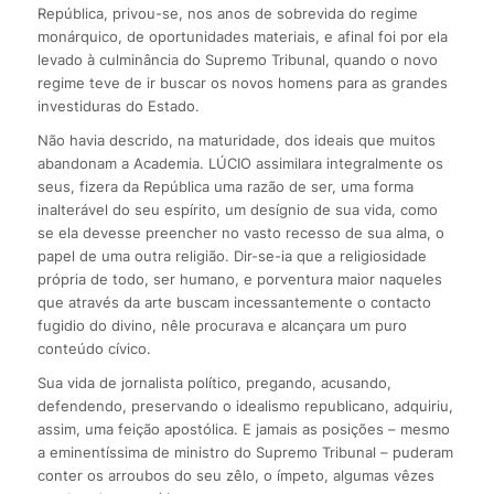
República, privou-se, nos anos de sobrevida do regime
monárquico, de oportunidades materiais, e afinal foi por ela
levado à culminância do Supremo Tribunal, quando o novo
regime teve de ir buscar os novos homens para as grandes
investiduras do Estado.
Não havia descrido, na maturidade, dos ideais que muitos
abandonam a Academia. LÚCIO assimilara integralmente os
seus, fizera da República uma razão de ser, uma forma
inalterável do seu espírito, um desígnio de sua vida, como
se ela devesse preencher no vasto recesso de sua alma, o
papel de uma outra religião. Dir-se-ia que a religiosidade
própria de todo, ser humano, e porventura maior naqueles
que através da arte buscam incessantemente o contacto
fugidio do divino, nêle procurava e alcançara um puro
conteúdo cívico.
Sua vida de jornalista político, pregando, acusando,
defendendo, preservando o idealismo republicano, adquiriu,
assim, uma feição apostólica. E jamais as posições – mesmo
a eminentíssima de ministro do Supremo Tribunal – puderam
conter os arroubos do seu zêlo, o ímpeto, algumas vêzes