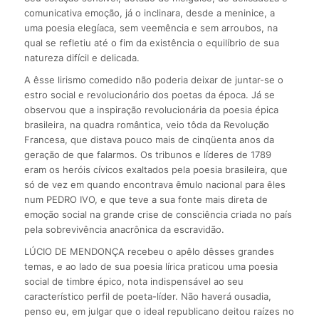
comunicativa emoção, já o inclinara, desde a meninice, a
uma poesia elegíaca, sem veemência e sem arroubos, na
qual se refletiu até o fim da existência o equilíbrio de sua
natureza difícil e delicada.
A êsse lirismo comedido não poderia deixar de juntar-se o
estro social e revolucionário dos poetas da época. Já se
observou que a inspiração revolucionária da poesia épica
brasileira, na quadra romântica, veio tôda da Revolução
Francesa, que distava pouco mais de cinqüenta anos da
geração de que falarmos. Os tribunos e líderes de 1789
eram os heróis cívicos exaltados pela poesia brasileira, que
só de vez em quando encontrava êmulo nacional para êles
num PEDRO IVO, e que teve a sua fonte mais direta de
emoção social na grande crise de consciência criada no país
pela sobrevivência anacrônica da escravidão.
LÚCIO DE MENDONÇA recebeu o apêlo dêsses grandes
temas, e ao lado de sua poesia lírica praticou uma poesia
social de timbre épico, nota indispensável ao seu
característico perfil de poeta-líder. Não haverá ousadia,
penso eu, em julgar que o ideal republicano deitou raízes no