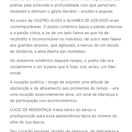
poetas pela extensão e profundidade com que penetram,
modelam e definem o gêsto literário – erudito e popular.
As vozes de CASTRO ALVES e ÁLVARES DE AZEVEDO eram
contemporâneas. O poeta romântico ligava a paixão amorosa
e a paixão cívica, e se de um lado falava ao que há de
recôndito e incomunicável no indivíduo, de outro lado falava
aos grandes anseios, que agitavam, a menus de um século
de distância, a alma liberta das multidões.
No ambiente romântico daquele tempo, o poeta não era
socialmente o ser à parte que é hoje; era, antes, um líder
social.
A vocação poética – longe de exprimir uma atitude de
abstenção e de alheamento aos problemas do tempo – era
uma vocação essencialmente ativa, um sinal de liderança e
de participação nos acontecimentos.
LÚCIO DE MENDONÇA trazia talvez do berço a
predisposição para essa adolescência típica do homem de
elite de sua época.
Seu coração sensível, dotado de meiguice, de delicadeza e