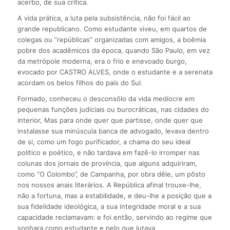
acerbo, de sua crítica.
A vida prática, a luta pela subsistência, não foi fácil ao
grande republicano. Como estudante viveu, em quartos de
colegas ou “repúblicas” organizadas com amigos, a boêmia
pobre dos acadêmicos da época, quando São Paulo, em vez
da metrópole moderna, era o frio e enevoado burgo,
evocado por CASTRO ALVES, onde o estudante e a serenata
acordam os belos filhos do país do Sul.
Formado, conheceu o desconsôlo da vida medíocre em
pequenas funções judiciais ou burocráticas, nas cidades do
interior, Mas para onde quer que partisse, onde quer que
instalasse sua minúscula banca de advogado, levava dentro
de si, como um fogo purificador, a chama do seu ideal
político e poético, e não tardava em fazê-lo irromper nas
colunas dos jornais de província, que alguns adquiriram,
como “O Colombo”, de Campanha, por obra dêle, um pôsto
nos nossos anais literários. A República afinal trouxe-lhe,
não a fortuna, mas a estabilidade, e deu-lhe a posição que a
sua fidelidade ideológica, a sua integridade moral e a sua
capacidade reclamavam: e foi então, servindo ao regime que
sonhara como estudante e pelo que lutava