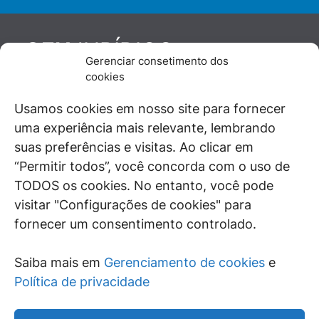
JURÍDICO
GEN
Gerenciar consetimento dos
De maneira independente, os autores e
cookies
colaboradores do GEN Jurídico, renomados
juristas e doutrinadores nacionais, se posicionam
Usamos cookies em nosso site para fornecer
diante de questões relevantes do cotidiano e
uma experiência mais relevante, lembrando
universo jurídico.
suas preferências e visitas. Ao clicar em
“Permitir todos”, você concorda com o uso de
TODOS os cookies. No entanto, você pode
visitar "Configurações de cookies" para
ÁREAS DE INTERESSE
fornecer um consentimento controlado.
SAIBA MAIS
Saiba mais em
Gerenciamento de cookies
e
SIGA
Política de privacidade