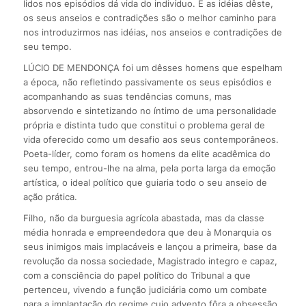
lidos nos episódios dá vida do indivíduo. E as idéias dêste,
os seus anseios e contradições são o melhor caminho para
nos introduzirmos nas idéias, nos anseios e contradições de
seu tempo.
LÚCIO DE MENDONÇA foi um dêsses homens que espelham
a época, não refletindo passivamente os seus episódios e
acompanhando as suas tendências comuns, mas
absorvendo e sintetizando no íntimo de uma personalidade
própria e distinta tudo que constitui o problema geral de
vida oferecido como um desafio aos seus contemporâneos.
Poeta-líder, como foram os homens da elite acadêmica do
seu tempo, entrou-lhe na alma, pela porta larga da emoção
artística, o ideal político que guiaria todo o seu anseio de
ação prática.
Filho, não da burguesia agrícola abastada, mas da classe
média honrada e empreendedora que deu à Monarquia os
seus inimigos mais implacáveis e lançou a primeira, base da
revolução da nossa sociedade, Magistrado integro e capaz,
com a consciência do papel político do Tribunal a que
pertenceu, vivendo a função judiciária como um combate
para a implantação do regime cujo advento fôra a obsessão