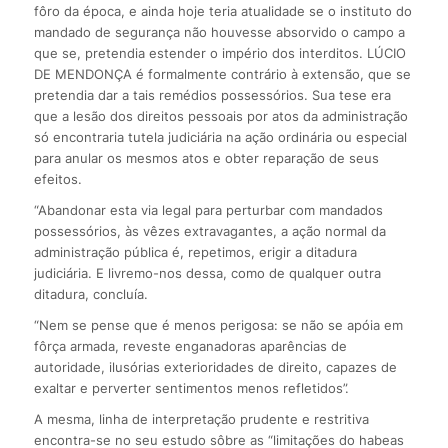
fôro da época, e ainda hoje teria atualidade se o instituto do
mandado de segurança não houvesse absorvido o campo a
que se, pretendia estender o império dos interditos. LÚCIO
DE MENDONÇA é formalmente contrário à extensão, que se
pretendia dar a tais remédios possessórios. Sua tese era
que a lesão dos direitos pessoais por atos da administração
só encontraria tutela judiciária na ação ordinária ou especial
para anular os mesmos atos e obter reparação de seus
efeitos.
“Abandonar esta via legal para perturbar com mandados
possessórios, às vêzes extravagantes, a ação normal da
administração pública é, repetimos, erigir a ditadura
judiciária. E livremo-nos dessa, como de qualquer outra
ditadura, concluía.
“Nem se pense que é menos perigosa: se não se apóia em
fôrça armada, reveste enganadoras aparências de
autoridade, ilusórias exterioridades de direito, capazes de
exaltar e perverter sentimentos menos refletidos”.
A mesma, linha de interpretação prudente e restritiva
encontra-se no seu estudo sôbre as “limitações do habeas