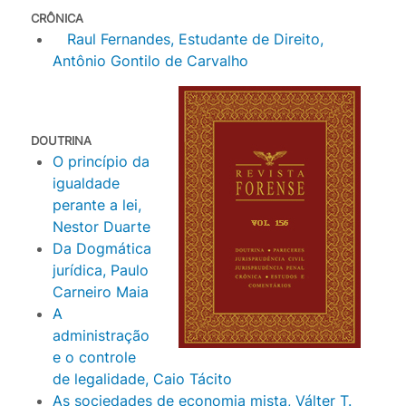
CRÔNICA
Raul Fernandes, Estudante de Direito,
Antônio Gontilo de Carvalho
DOUTRINA
O princípio da
igualdade
perante a lei,
Nestor Duarte
Da Dogmática
jurídica, Paulo
Carneiro Maia
A
administração
e o controle
de legalidade, Caio Tácito
As sociedades de economia mista, Válter T.