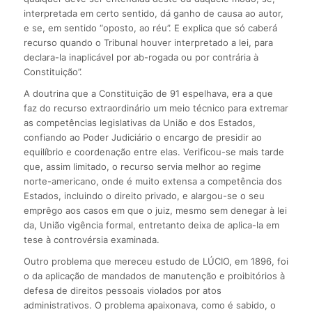
interpretada em certo sentido, dá ganho de causa ao autor,
e se, em sentido “oposto, ao réu”. E explica que só caberá
recurso quando o Tribunal houver interpretado a lei, para
declara-la inaplicável por ab-rogada ou por contrária à
Constituição”.
A doutrina que a Constituição de 91 espelhava, era a que
faz do recurso extraordinário um meio técnico para extremar
as competências legislativas da União e dos Estados,
confiando ao Poder Judiciário o encargo de presidir ao
equilíbrio e coordenação entre elas. Verificou-se mais tarde
que, assim limitado, o recurso servia melhor ao regime
norte-americano, onde é muito extensa a competência dos
Estados, incluindo o direito privado, e alargou-se o seu
emprêgo aos casos em que o juiz, mesmo sem denegar à lei
da, União vigência formal, entretanto deixa de aplica-la em
tese à controvérsia examinada.
Outro problema que mereceu estudo de LÚCIO, em 1896, foi
o da aplicação de mandados de manutenção e proibitórios à
defesa de direitos pessoais violados por atos
administrativos. O problema apaixonava, como é sabido, o