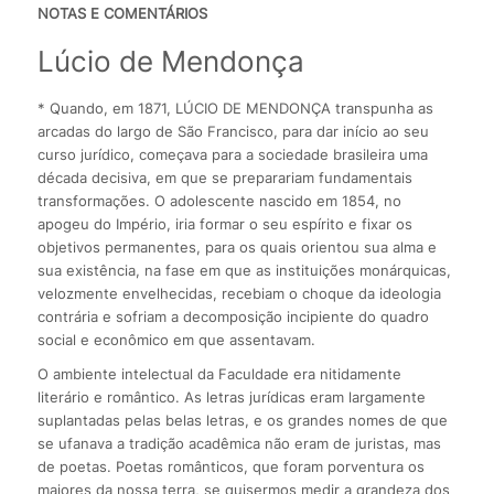
NOTAS E COMENTÁRIOS
Lúcio de Mendonça
* Quando, em 1871, LÚCIO DE MENDONÇA transpunha as
arcadas do largo de São Francisco, para dar início ao seu
curso jurídico, começava para a sociedade brasileira uma
década decisiva, em que se preparariam fundamentais
transformações. O adolescente nascido em 1854, no
apogeu do Império, iria formar o seu espírito e fixar os
objetivos permanentes, para os quais orientou sua alma e
sua existência, na fase em que as instituições monárquicas,
velozmente envelhecidas, recebiam o choque da ideologia
contrária e sofriam a decomposição incipiente do quadro
social e econômico em que assentavam.
O ambiente intelectual da Faculdade era nitidamente
literário e romântico. As letras jurídicas eram largamente
suplantadas pelas belas letras, e os grandes nomes de que
se ufanava a tradição acadêmica não eram de juristas, mas
de poetas. Poetas românticos, que foram porventura os
maiores da nossa terra, se quisermos medir a grandeza dos