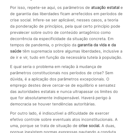
Por isso, repete-se aqui, os parâmetros de
atuação estatal
e
de garantia das liberdades ficam arrefecidos em períodos de
crise social. Infere-se ser aplicável, nesses casos, a teoria
da ponderação de princípios, pela qual certo princípio pode
prevalecer sobre outro de conteúdo antagônico como
decorrência da especificidade da situação concreta. Em
tempos de pandemia, o princípio da
garantia da vida e da
saúde
têm supremacia sobre algumas liberdades, inclusive a
de ir e vir, tudo em função da necessária tutela à população.
E qual seria o problema em relação à mudança de
parâmetros constitucionais nos períodos de crise? Sem
dúvida, é a aplicação dos parâmetros excepcionais. O
emprego destes deve cercar-se de equilíbrio e sensatez
das autoridades estatais e nunca ultrapassar os limites do
que for absolutamente indispensável. Haverá perigo à
democracia se houver tendências autoritárias.
Por outro lado, é indiscutível a dificuldade de exercer
efetivo controle sobre eventuais atos inconstitucionais. A
uma, porque se trata de situação de
crise social.
A duas,
porque inexistem normas expressas pautando a conduta