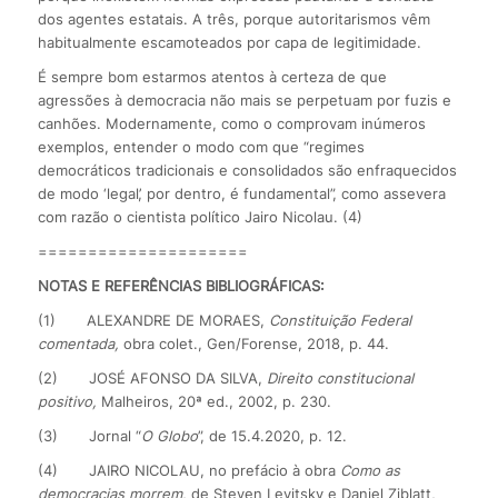
dos agentes estatais. A três, porque autoritarismos vêm
habitualmente escamoteados por capa de legitimidade.
É sempre bom estarmos atentos à certeza de que
agressões à democracia não mais se perpetuam por fuzis e
canhões. Modernamente, como o comprovam inúmeros
exemplos, entender o modo com que “regimes
democráticos tradicionais e consolidados são enfraquecidos
de modo ‘legal’, por dentro, é fundamental”, como assevera
com razão o cientista político Jairo Nicolau. (4)
=====================
NOTAS E REFERÊNCIAS BIBLIOGRÁFICAS:
(1) ALEXANDRE DE MORAES,
Constituição Federal
comentada,
obra colet., Gen/Forense, 2018, p. 44.
(2) JOSÉ AFONSO DA SILVA,
Direito constitucional
positivo,
Malheiros, 20ª ed., 2002, p. 230.
(3) Jornal “
O Globo
”, de 15.4.2020, p. 12.
(4) JAIRO NICOLAU, no prefácio à obra
Como as
democracias morrem
, de Steven Levitsky e Daniel Ziblatt,