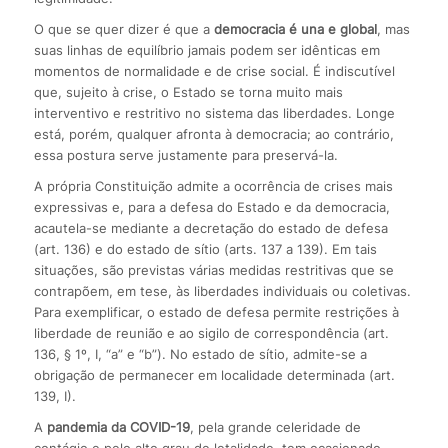
O que se quer dizer é que a
democracia é una e global
, mas
suas linhas de equilíbrio jamais podem ser idênticas em
momentos de normalidade e de crise social. É indiscutível
que, sujeito à crise, o Estado se torna muito mais
interventivo e restritivo no sistema das liberdades. Longe
está, porém, qualquer afronta à democracia; ao contrário,
essa postura serve justamente para preservá-la.
A própria Constituição admite a ocorrência de crises mais
expressivas e, para a defesa do Estado e da democracia,
acautela-se mediante a decretação do estado de defesa
(art. 136) e do estado de sítio (arts. 137 a 139). Em tais
situações, são previstas várias medidas restritivas que se
contrapõem, em tese, às liberdades individuais ou coletivas.
Para exemplificar, o estado de defesa permite restrições à
liberdade de reunião e ao sigilo de correspondência (art.
136, § 1º, I, “a” e “b”). No estado de sítio, admite-se a
obrigação de permanecer em localidade determinada (art.
139, I).
A
pandemia da COVID-19
, pela grande celeridade de
contágio e pelo alto grau de letalidade, tem ocasionado