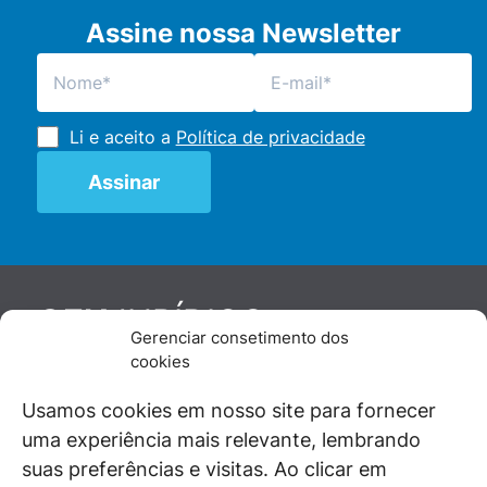
Assine nossa Newsletter
Li e aceito a
Política de privacidade
JURÍDICO
GEN
Gerenciar consetimento dos
De maneira independente, os autores e
cookies
colaboradores do GEN Jurídico, renomados
juristas e doutrinadores nacionais, se posicionam
Usamos cookies em nosso site para fornecer
diante de questões relevantes do cotidiano e
uma experiência mais relevante, lembrando
universo jurídico.
suas preferências e visitas. Ao clicar em