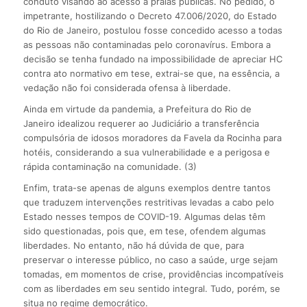
conduto visando ao acesso a praias públicas. No pedido, o
impetrante, hostilizando o Decreto 47.006/2020, do Estado
do Rio de Janeiro, postulou fosse concedido acesso a todas
as pessoas não contaminadas pelo coronavírus. Embora a
decisão se tenha fundado na impossibilidade de apreciar HC
contra ato normativo em tese, extrai-se que, na essência, a
vedação não foi considerada ofensa à liberdade.
Ainda em virtude da pandemia, a Prefeitura do Rio de
Janeiro idealizou requerer ao Judiciário a transferência
compulsória de idosos moradores da Favela da Rocinha para
hotéis, considerando a sua vulnerabilidade e a perigosa e
rápida contaminação na comunidade. (3)
Enfim, trata-se apenas de alguns exemplos dentre tantos
que traduzem intervenções restritivas levadas a cabo pelo
Estado nesses tempos de COVID-19. Algumas delas têm
sido questionadas, pois que, em tese, ofendem algumas
liberdades. No entanto, não há dúvida de que, para
preservar o interesse público, no caso a saúde, urge sejam
tomadas, em momentos de crise, providências incompatíveis
com as liberdades em seu sentido integral. Tudo, porém, se
situa no regime democrático.