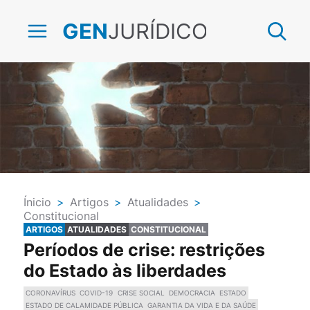
JURÍDICO
GEN
Ínicio
>
Artigos
>
Atualidades
>
Constitucional
ARTIGOS
ATUALIDADES
CONSTITUCIONAL
Períodos de crise: restrições
do Estado às liberdades
CORONAVÍRUS
COVID-19
CRISE SOCIAL
DEMOCRACIA
ESTADO
ESTADO DE CALAMIDADE PÚBLICA
GARANTIA DA VIDA E DA SAÚDE