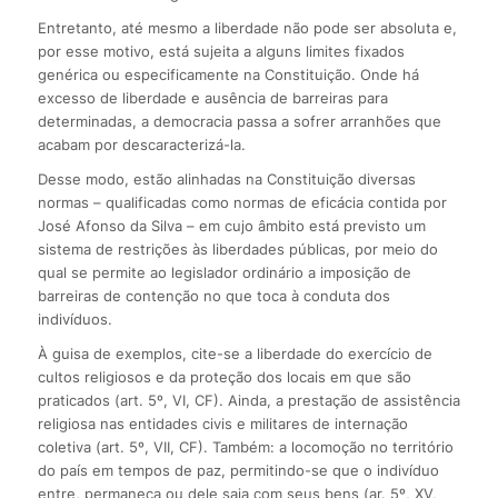
Entretanto, até mesmo a liberdade não pode ser absoluta e,
por esse motivo, está sujeita a alguns limites fixados
genérica ou especificamente na Constituição. Onde há
excesso de liberdade e ausência de barreiras para
determinadas, a democracia passa a sofrer arranhões que
acabam por descaracterizá-la.
Desse modo, estão alinhadas na Constituição diversas
normas – qualificadas como normas de eficácia contida por
José Afonso da Silva – em cujo âmbito está previsto um
sistema de restrições às liberdades públicas, por meio do
qual se permite ao legislador ordinário a imposição de
barreiras de contenção no que toca à conduta dos
indivíduos.
À guisa de exemplos, cite-se a liberdade do exercício de
cultos religiosos e da proteção dos locais em que são
praticados (art. 5º, VI, CF). Ainda, a prestação de assistência
religiosa nas entidades civis e militares de internação
coletiva (art. 5º, VII, CF). Também: a locomoção no território
do país em tempos de paz, permitindo-se que o indivíduo
entre, permaneça ou dele saia com seus bens (ar. 5º, XV,