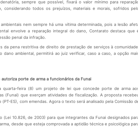
natória, sempre que possível, fixará o valor mínimo para reparaçã
, considerando todos os prejuízos, materiais e morais, sofridos pel
s ambientais nem sempre há uma vítima determinada, pois a lesão afet
ntal envolve a reparação integral do dano, Contarato destaca que 
essão penal da infração.
s da pena restritiva de direito de prestação de serviços à comunidade
dano ambiental, permitirá ao juiz verificar, caso a caso, a opção mai
autoriza porte de arma a funcionários da Funai
quarta-feira (8) um projeto de lei que concede porte de arma ao
s (Funai) que exerçam atividades de fiscalização. A proposta recebe
to (PT-ES), com emendas. Agora o texto será analisado pela Comissão d
 (Lei 10.826, de 2003) para que integrantes da Funai designados par
e arma, desde que esteja comprovada a aptidão técnica e psicológica par