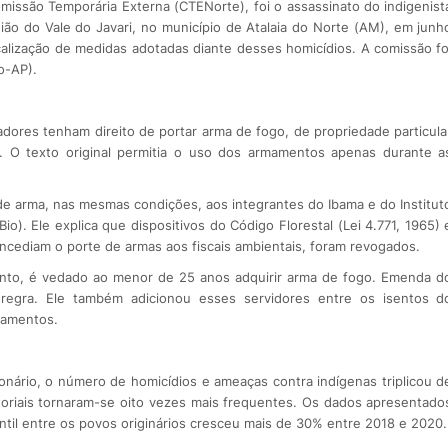
issão Temporária Externa (CTENorte), foi o assassinato do indigenist
egião do Vale do Javari, no município de Atalaia do Norte (AM), em junh
calização de medidas adotadas diante desses homicídios. A comissão fo
o-AP).
dores tenham direito de portar arma de fogo, de propriedade particula
o. O texto original permitia o uso dos armamentos apenas durante a
 de arma, nas mesmas condições, aos integrantes do Ibama e do Institut
). Ele explica que dispositivos do Código Florestal (Lei 4.771, 1965) 
ncediam o porte de armas aos fiscais ambientais, foram revogados.
nto, é vedado ao menor de 25 anos adquirir arma de fogo. Emenda d
a regra. Ele também adicionou esses servidores entre os isentos d
mamentos.
onário, o número de homicídios e ameaças contra indígenas triplicou d
toriais tornaram-se oito vezes mais frequentes. Os dados apresentado
til entre os povos originários cresceu mais de 30% entre 2018 e 2020