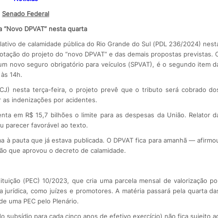
Senado Federal
a “Novo DPVAT” nesta quarta
lativo de calamidade pública do Rio Grande do Sul (PDL 236/2024) nest
a votação do projeto do “novo DPVAT” e das demais propostas previstas. 
 um novo seguro obrigatório para veículos (SPVAT), é o segundo item d
 às 14h.
J) nesta terça-feira, o projeto prevê que o tributo será cobrado do
 as indenizações por acidentes.
a em R$ 15,7 bilhões o limite para as despesas da União. Relator d
 parecer favorável ao texto.
ma à pauta que já estava publicada. O DPVAT fica para amanhã — afirmo
ão que aprovou o decreto de calamidade.
tuição (PEC) 10/2023, que cria uma parcela mensal de valorização po
a jurídica, como juízes e promotores. A matéria passará pela quarta da
de uma PEC pelo Plenário.
 subsídio para cada cinco anos de efetivo exercício) não fica sujeito a