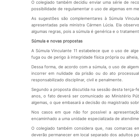
O colegiado também decidiu enviar uma série de rec
possibilidade de regulamentar o uso de algemas em me
As sugestões são complementares à Súmula Vincula
apresentadas pela ministra Cármen Lúcia. Ela observ
algumas regras, pois a súmula é genérica e o tratamen
Súmula e novas propostas
A Súmula Vinculante 11 estabelece que o uso de alge
fuga ou de perigo à integridade física própria ou alheia
Dessa forma, de acordo com a súmula, o uso de algemas
incorrer em nulidade da prisão ou do ato processua
responsabilizado disciplinar, civil e penalmente.
Segundo a proposta discutida na sessão desta terça-f
anos, o fato deverá ser comunicado ao Ministério Púb
algemas, o que embasará a decisão do magistrado sobre
Nos casos em que não for possível a apresentaçã
encaminhado a uma unidade especializada de atendime
O colegiado também considera que, nas comarcas em
deverão permanecer em local separado dos adultos po