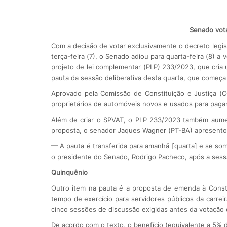
Senado vot
Com a decisão de votar exclusivamente o decreto legis
terça-feira (7), o Senado adiou para quarta-feira (8) 
projeto de lei complementar (PLP) 233/2023, que cria
pauta da sessão deliberativa desta quarta, que começa
Aprovado pela Comissão de Constituição e Justiça (CC
proprietários de automóveis novos e usados para pagar
Além de criar o SPVAT, o PLP 233/2023 também aument
proposta, o senador Jaques Wagner (PT-BA) apresentou
— A pauta é transferida para amanhã [quarta] e se so
o presidente do Senado, Rodrigo Pacheco, após a sess
Quinquênio
Outro item na pauta é a proposta de emenda à Consti
tempo de exercício para servidores públicos da carreir
cinco sessões de discussão exigidas antes da votação 
De acordo com o texto, o benefício (equivalente a 5% do