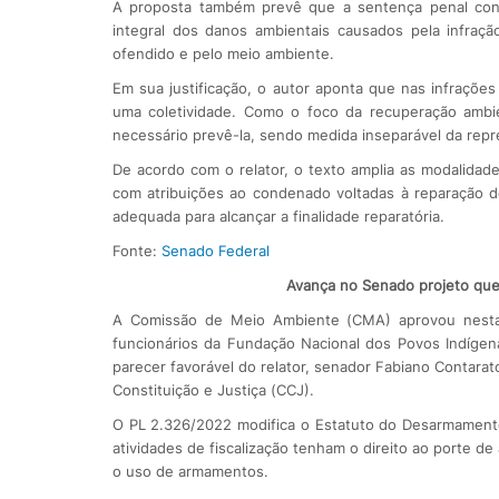
A proposta também prevê que a sentença penal conde
integral dos danos ambientais causados pela infração
ofendido e pelo meio ambiente.
Em sua justificação, o autor aponta que nas infraçõe
uma coletividade. Como o foco da recuperação ambie
necessário prevê-la, sendo medida inseparável da repr
De acordo com o relator, o texto amplia as modalidade
com atribuições ao condenado voltadas à reparação do 
adequada para alcançar a finalidade reparatória.
Fonte:
Senado Federal
Avança no Senado projeto que 
A Comissão de Meio Ambiente (CMA) aprovou nesta 
funcionários da Fundação Nacional dos Povos Indígena
parecer favorável do relator, senador Fabiano Contara
Constituição e Justiça (CCJ).
O PL 2.326/2022 modifica o Estatuto do Desarmamento
atividades de fiscalização tenham o direito ao porte d
o uso de armamentos.