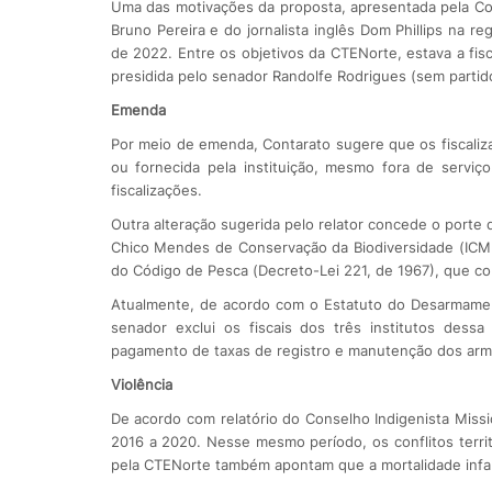
Uma das motivações da proposta, apresentada pela Com
Bruno Pereira e do jornalista inglês Dom Phillips na r
de 2022. Entre os objetivos da CTENorte, estava a fis
presidida pelo senador Randolfe Rodrigues (sem partid
Emenda
Por meio de emenda, Contarato sugere que os fiscaliza
ou fornecida pela instituição, mesmo fora de serviç
fiscalizações.
Outra alteração sugerida pelo relator concede o porte
Chico Mendes de Conservação da Biodiversidade (ICMBio
do Código de Pesca (Decreto-Lei 221, de 1967), que co
Atualmente, de acordo com o Estatuto do Desarmame
senador exclui os fiscais dos três institutos dess
pagamento de taxas de registro e manutenção dos ar
Violência
De acordo com relatório do Conselho Indigenista Missi
2016 a 2020. Nesse mesmo período, os conflitos terri
pela CTENorte também apontam que a mortalidade infan