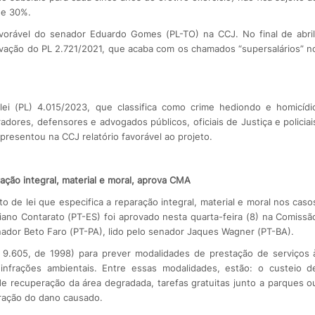
 de 30%.
avorável do senador Eduardo Gomes (PL-TO) na CCJ. No final de abril
vação do PL 2.721/2021, que acaba com os chamados “supersalários” n
ei (PL) 4.015/2023, que classifica como crime hediondo e homicídi
adores, defensores e advogados públicos, oficiais de Justiça e policiai
presentou na CCJ relatório favorável ao projeto.
ação integral, material e moral, aprova CMA
o de lei que especifica a reparação integral, material e moral nos caso
ano Contarato (PT-ES) foi aprovado nesta quarta-feira (8) na Comissã
ador Beto Faro (PT-PA), lido pelo senador Jaques Wagner (PT-BA).
i 9.605, de 1998) para prever modalidades de prestação de serviços 
 infrações ambientais. Entre essas modalidades, estão: o custeio d
e recuperação da área degradada, tarefas gratuitas junto a parques o
uração do dano causado.