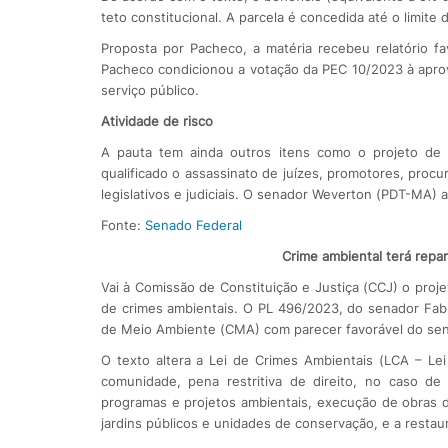
teto constitucional. A parcela é concedida até o limite
Proposta por Pacheco, a matéria recebeu relatório f
Pacheco condicionou a votação da PEC 10/2023 à apro
serviço público.
Atividade de risco
A pauta tem ainda outros itens como o projeto de l
qualificado o assassinato de juízes, promotores, procur
legislativos e judiciais. O senador Weverton (PDT-MA) a
Fonte:
Senado Federal
Crime ambiental terá repar
Vai à Comissão de Constituição e Justiça (CCJ) o projet
de crimes ambientais. O PL 496/2023, do senador Fabi
de Meio Ambiente (CMA) com parecer favorável do sen
O texto altera a Lei de Crimes Ambientais (LCA – Le
comunidade, pena restritiva de direito, no caso de
programas e projetos ambientais, execução de obras d
jardins públicos e unidades de conservação, e a resta