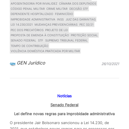
APOSENTADORIA POR INVALIDEZ
CÂMARA DOS DEPUTADOS
CÓDIGO PENAL MILITAR
CRIME MILITAR
DECISÃO STF
DEPENDENTE HOSPITALIZADO
FEMINICÍDIO
IMPROBIDADE ADMINISTRATIVA
INSS
JUIZ DAS GARANTIAS
LEI 14.230/2021
MUDANÇAS PREVIDENCIÁRIAS
PEC 32/21
PEC DOS PRECATÓRIOS
PROJETO DE LEI
PROPOSTA DE EMENDA À CONSTITUIÇÃO
PROTEÇÃO SOCIAL
SENADO FEDERAL
STF
SUPREMO TRIBUNAL FEDERAL
TEMPO DE CONTRIBUIÇÃO
VIOLÊNCIA DOMÉSTICA PRATICADA POR MILITAR
GEN Jurídico
26/10/2021
Notícias
Senado Federal
Lei define novas regras para improbidade administrativa
O presidente Jair Bolsonaro sancionou a Lei 14.230, de
2021, que estabelece novas regras para os processos por