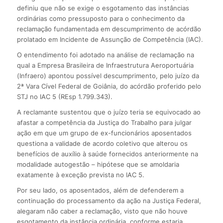
definiu que não se exige o esgotamento das instâncias
ordinárias como pressuposto para o conhecimento da
reclamação fundamentada em descumprimento de acórdão
prolatado em Incidente de Assunção de Competência (IAC).
O entendimento foi adotado na análise de reclamação na
qual a Empresa Brasileira de Infraestrutura Aeroportuária
(Infraero) apontou possível descumprimento, pelo juízo da
2ª Vara Cível Federal de Goiânia, do acórdão proferido pelo
STJ no IAC 5 (REsp 1.799.343).
A reclamante sustentou que o juízo teria se equivocado ao
afastar a competência da Justiça do Trabalho para julgar
ação em que um grupo de ex-funcionários aposentados
questiona a validade de acordo coletivo que alterou os
benefícios de auxílio à saúde fornecidos anteriormente na
modalidade autogestão – hipótese que se amoldaria
exatamente à exceção prevista no IAC 5.
Por seu lado, os aposentados, além de defenderem a
continuação do processamento da ação na Justiça Federal,
alegaram não caber a reclamação, visto que não houve
esgotamento da instância ordinária, conforme estaria