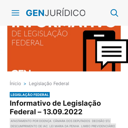
JURÍDICO
GEN
Ínicio
>
Legislação Federal
LEGISLAÇÃO FEDERAL
Informativo de Legislação
Federal – 13.09.2022
AFASTAMENTO POR DOENÇA
CÂMARA DOS DEPUTADOS
DECISÃO STJ
DESCUMPRIMENTO DE IAC
LEI MARIA DA PENHA
LIMBO PREVIDENCIÁRIO