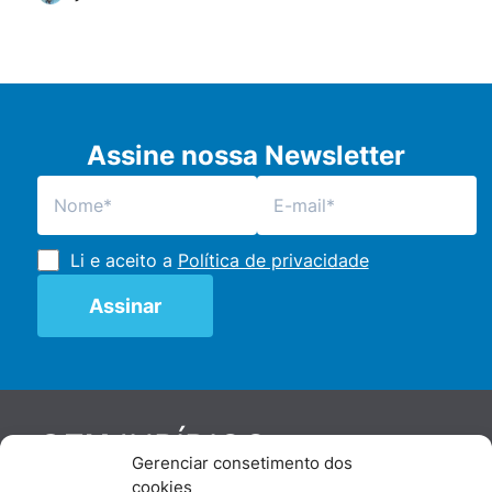
Assine nossa Newsletter
Li e aceito a
Política de privacidade
JURÍDICO
GEN
Gerenciar consetimento dos
De maneira independente, os autores e
cookies