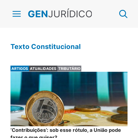
JURÍDICO
GEN
Texto Constitucional
ARTIGOS
ATUALIDADES
TRIBUTÁRIO
‘Contribuições’: sob esse rótulo, a União pode
fazer o que quiser?