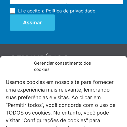
Li e aceito a
Política de privacidade
JURÍDICO
GEN
Gerenciar consetimento dos
De maneira independente, os autores e
cookies
colaboradores do GEN Jurídico, renomados
juristas e doutrinadores nacionais, se posicionam
Usamos cookies em nosso site para fornecer
diante de questões relevantes do cotidiano e
uma experiência mais relevante, lembrando
universo jurídico.
suas preferências e visitas. Ao clicar em
“Permitir todos”, você concorda com o uso de
TODOS os cookies. No entanto, você pode
visitar "Configurações de cookies" para
ÁREAS DE INTERESSE