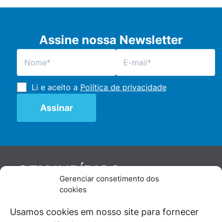
Assine nossa Newsletter
Li e aceito a
Política de privacidade
JURÍDICO
GEN
Gerenciar consetimento dos
De maneira independente, os autores e
cookies
colaboradores do GEN Jurídico, renomados
juristas e doutrinadores nacionais, se posicionam
Usamos cookies em nosso site para fornecer