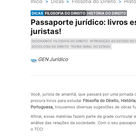
Ínicio
>
Dicas
>
Filosofia do Direito
>
Histó
DICAS
FILOSOFIA DO DIREITO
HISTÓRIA DO DIREITO
Passaporte jurídico: livros 
juristas!
DICIONÁRIOS
FILOSOFIA DO DIREITO
INTRODUÇÃO AO ESTUDO DO D
SOCIOLOGIA DO DIREITO
TEORIA GERAL DO ESTADO
GEN Jurídico
Você, jurista de amanhã, que passará por uma jornada 
procura livros para estudar
Filosofia do Direito, Históri
Portuguesa,
trouxemos diversas sugestões de obras fu
Afinal, essas matérias fazem parte da grade curricula
análise das relações da sociedade. Com o seu passapor
o TCC!