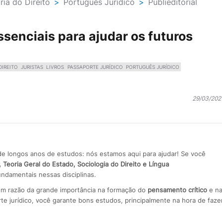
ria do Direito
>
Português Jurídico
>
Publieditorial
essenciais para ajudar os futuros
IREITO
JURISTAS
LIVROS
PASSAPORTE JURÍDICO
PORTUGUÊS JURÍDICO
29/03/202
de longos anos de estudos: nós estamos aqui para ajudar! Se você
a, Teoria Geral do Estado, Sociologia do Direito e Língua
ndamentais nessas disciplinas.
r em razão da grande importância na formação do
pensamento crítico
e n
te jurídico, você garante bons estudos, principalmente na hora de faze