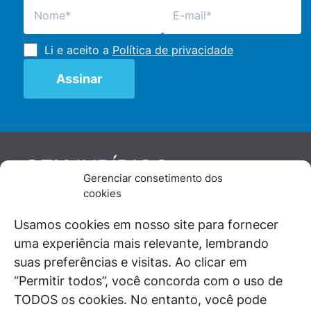
Li e aceito a
Política de privacidade
JURÍDICO
GEN
Gerenciar consetimento dos
De maneira independente, os autores e
cookies
colaboradores do GEN Jurídico, renomados
juristas e doutrinadores nacionais, se posicionam
Usamos cookies em nosso site para fornecer
diante de questões relevantes do cotidiano e
uma experiência mais relevante, lembrando
universo jurídico.
suas preferências e visitas. Ao clicar em
“Permitir todos”, você concorda com o uso de
TODOS os cookies. No entanto, você pode