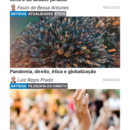
Paulo de Bessa Antunes
19/02/2021
ARTIGOS
ATUALIDADES
ÉTICA
Pandemia, direito, ética e globalização
Luiz Regis Prado
15/04/2020
ARTIGOS
FILOSOFIA DO DIREITO