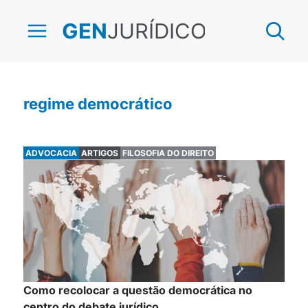
JURÍDICO
GEN
regime democrático
ADVOCACIA
ARTIGOS
FILOSOFIA DO DIREITO
Como recolocar a questão democrática no
centro do debate jurídico