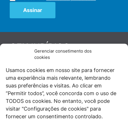
JURÍDICO
GEN
Gerenciar consetimento dos
De maneira independente, os autores e
cookies
colaboradores do GEN Jurídico, renomados
juristas e doutrinadores nacionais, se posicionam
Usamos cookies em nosso site para fornecer
diante de questões relevantes do cotidiano e
uma experiência mais relevante, lembrando
universo jurídico.
suas preferências e visitas. Ao clicar em
“Permitir todos”, você concorda com o uso de
TODOS os cookies. No entanto, você pode
visitar "Configurações de cookies" para
ÁREAS DE INTERESSE
fornecer um consentimento controlado.